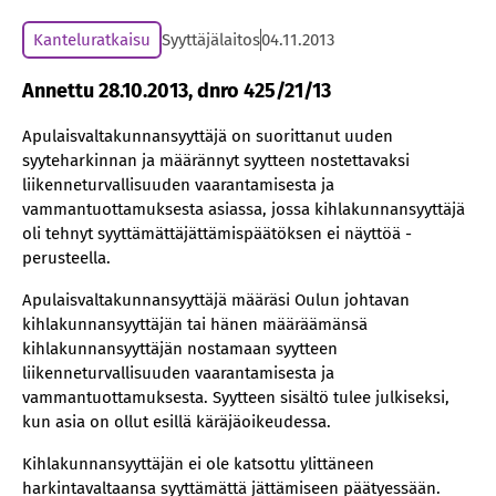
Kanteluratkaisu
Syyttäjälaitos
04.11.2013
Annettu 28.10.2013, dnro 425/21/13
Apulaisvaltakunnansyyttäjä on suorittanut uuden
syyteharkinnan ja määrännyt syytteen nostettavaksi
liikenneturvallisuuden vaarantamisesta ja
vammantuottamuksesta asiassa, jossa kihlakunnansyyttäjä
oli tehnyt syyttämättäjättämispäätöksen ei näyttöä -
perusteella.
Apulaisvaltakunnansyyttäjä määräsi Oulun johtavan
kihlakunnansyyttäjän tai hänen määräämänsä
kihlakunnansyyttäjän nostamaan syytteen
liikenneturvallisuuden vaarantamisesta ja
vammantuottamuksesta. Syytteen sisältö tulee julkiseksi,
kun asia on ollut esillä käräjäoikeudessa.
Kihlakunnansyyttäjän ei ole katsottu ylittäneen
harkintavaltaansa syyttämättä jättämiseen päätyessään.