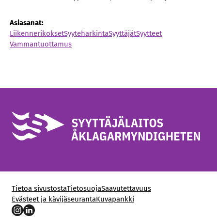
Asiasanat:
Liikennerikokset
Syyteharkinta
Syyttäjät
Syytteet
Vammantuottamus
Tietoa sivustosta
Tietosuoja
Saavutettavuus
Evästeet ja kävijäseuranta
Kuvapankki