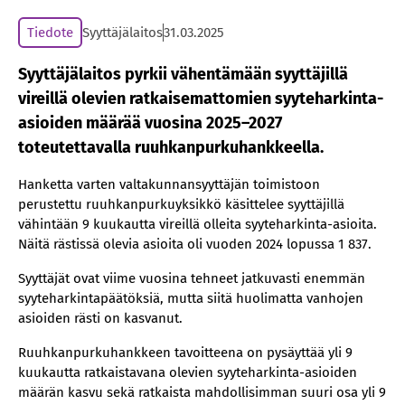
Tiedote
Syyttäjälaitos
31.03.2025
Syyttäjälaitos pyrkii vähentämään syyttäjillä
vireillä olevien ratkaisemattomien syyteharkinta-
asioiden määrää vuosina 2025–2027
toteutettavalla ruuhkanpurkuhankkeella.
Hanketta varten valtakunnansyyttäjän toimistoon
perustettu ruuhkanpurkuyksikkö käsittelee syyttäjillä
vähintään 9 kuukautta vireillä olleita syyteharkinta-asioita.
Näitä rästissä olevia asioita oli vuoden 2024 lopussa 1 837.
Syyttäjät ovat viime vuosina tehneet jatkuvasti enemmän
syyteharkintapäätöksiä, mutta siitä huolimatta vanhojen
asioiden rästi on kasvanut.
Ruuhkanpurkuhankkeen tavoitteena on pysäyttää yli 9
kuukautta ratkaistavana olevien syyteharkinta-asioiden
määrän kasvu sekä ratkaista mahdollisimman suuri osa yli 9