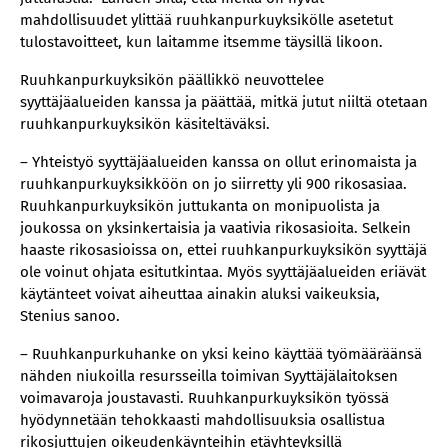
mahdollisuudet ylittää ruuhkanpurkuyksikölle asetetut
tulostavoitteet, kun laitamme itsemme täysillä likoon.
Ruuhkanpurkuyksikön päällikkö neuvottelee
syyttäjäalueiden kanssa ja päättää, mitkä jutut niiltä otetaan
ruuhkanpurkuyksikön käsiteltäväksi.
– Yhteistyö syyttäjäalueiden kanssa on ollut erinomaista ja
ruuhkanpurkuyksikköön on jo siirretty yli 900 rikosasiaa.
Ruuhkanpurkuyksikön juttukanta on monipuolista ja
joukossa on yksinkertaisia ja vaativia rikosasioita. Selkein
haaste rikosasioissa on, ettei ruuhkanpurkuyksikön syyttäjä
ole voinut ohjata esitutkintaa. Myös syyttäjäalueiden eriävät
käytänteet voivat aiheuttaa ainakin aluksi vaikeuksia,
Stenius sanoo.
– Ruuhkanpurkuhanke on yksi keino käyttää työmääräänsä
nähden niukoilla resursseilla toimivan Syyttäjälaitoksen
voimavaroja joustavasti. Ruuhkanpurkuyksikön työssä
hyödynnetään tehokkaasti mahdollisuuksia osallistua
rikosjuttujen oikeudenkäynteihin etäyhteyksillä