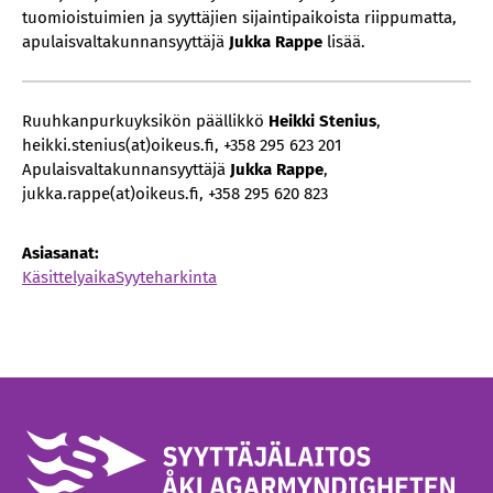
tuomioistuimien ja syyttäjien sijaintipaikoista riippumatta,
apulaisvaltakunnansyyttäjä
Jukka Rappe
lisää.
Ruuhkanpurkuyksikön päällikkö
Heikki Stenius
,
heikki.stenius(at)oikeus.fi, +358 295 623 201
Apulaisvaltakunnansyyttäjä
Jukka Rappe
,
jukka.rappe(at)oikeus.fi, +358 295 620 823
Asiasanat:
Käsittelyaika
Syyteharkinta