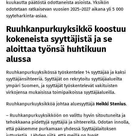
kuukautta päätöstä odottaneista asioista. Yksikön
odotetaan ratkaisevan vuosien 2025–2027 aikana yli 5 000
syyteharkinta-asiaa.
Ruuhkanpurkuyksikkö koostuu
kokeneista syyttäjistä ja se
aloittaa työnsä huhtikuun
alussa
Ruuhkanpurkuyksikössä työskentelee 14 syyttäjää ja kaksi
syyttäjänsihteeriä. Syyttäjät on rekrytoitu syyttäjäalueilta
ympäri Suomen, ja syyttäjät työskentelevät vakituisten
virkojensa mukaisissa toimipaikoissa syyttäjäalueilla.
Ruuhkanpurkuyksikköä johtaa aluesyyttäjä
Heikki Stenius
.
– Ruuhkanpurkuyksikköön on valittu hyvin sitoutuneita ja
tehokkaana pidettyjä syyttäjiä ja sihteereitä. Odotan innolla,
että pääsemme purkamaan yhdessä Syyttäjälaitoksen
jutturästiä. Lähden siitä, että meillä on hyvät