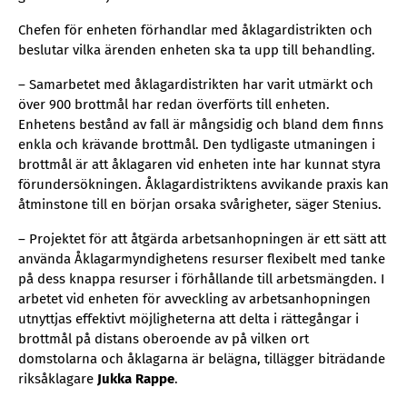
Chefen för enheten förhandlar med åklagardistrikten och
beslutar vilka ärenden enheten ska ta upp till behandling.
– Samarbetet med åklagardistrikten har varit utmärkt och
över 900 brottmål har redan överförts till enheten.
Enhetens bestånd av fall är mångsidig och bland dem finns
enkla och krävande brottmål. Den tydligaste utmaningen i
brottmål är att åklagaren vid enheten inte har kunnat styra
förundersökningen. Åklagardistriktens avvikande praxis kan
åtminstone till en början orsaka svårigheter, säger Stenius.
– Projektet för att åtgärda arbetsanhopningen är ett sätt att
använda Åklagarmyndighetens resurser flexibelt med tanke
på dess knappa resurser i förhållande till arbetsmängden. I
arbetet vid enheten för avveckling av arbetsanhopningen
utnyttjas effektivt möjligheterna att delta i rättegångar i
brottmål på distans oberoende av på vilken ort
domstolarna och åklagarna är belägna, tillägger biträdande
riksåklagare
Jukka Rappe
.