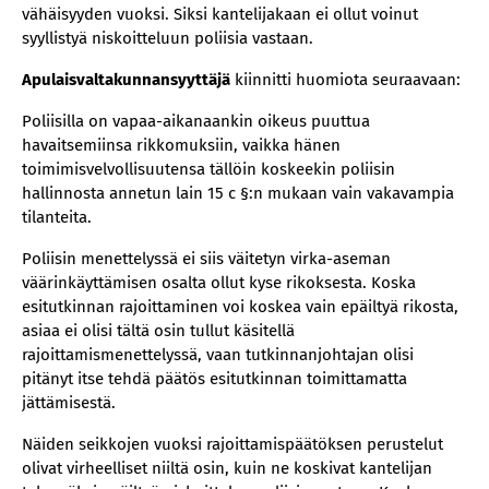
vähäisyyden vuoksi. Siksi kantelijakaan ei ollut voinut
syyllistyä niskoitteluun poliisia vastaan.
Apulaisvaltakunnansyyttäjä
kiinnitti huomiota seuraavaan:
Poliisilla on vapaa-aikanaankin oikeus puuttua
havaitsemiinsa rikkomuksiin, vaikka hänen
toimimisvelvollisuutensa tällöin koskeekin poliisin
hallinnosta annetun lain 15 c §:n mukaan vain vakavampia
tilanteita.
Poliisin menettelyssä ei siis väitetyn virka-aseman
väärinkäyttämisen osalta ollut kyse rikoksesta. Koska
esitutkinnan rajoittaminen voi koskea vain epäiltyä rikosta,
asiaa ei olisi tältä osin tullut käsitellä
rajoittamismenettelyssä, vaan tutkinnanjohtajan olisi
pitänyt itse tehdä päätös esitutkinnan toimittamatta
jättämisestä.
Näiden seikkojen vuoksi rajoittamispäätöksen perustelut
olivat virheelliset niiltä osin, kuin ne koskivat kantelijan