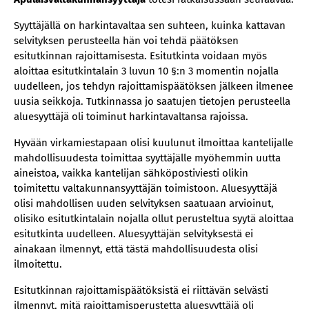
Syyttäjällä on harkintavaltaa sen suhteen, kuinka kattavan
selvityksen perusteella hän voi tehdä päätöksen
esitutkinnan rajoittamisesta. Esitutkinta voidaan myös
aloittaa esitutkintalain 3 luvun 10 §:n 3 momentin nojalla
uudelleen, jos tehdyn rajoittamispäätöksen jälkeen ilmenee
uusia seikkoja. Tutkinnassa jo saatujen tietojen perusteella
aluesyyttäjä oli toiminut harkintavaltansa rajoissa.
Hyvään virkamiestapaan olisi kuulunut ilmoittaa kantelijalle
mahdollisuudesta toimittaa syyttäjälle myöhemmin uutta
aineistoa, vaikka kantelijan sähköpostiviesti olikin
toimitettu valtakunnansyyttäjän toimistoon. Aluesyyttäjä
olisi mahdollisen uuden selvityksen saatuaan arvioinut,
olisiko esitutkintalain nojalla ollut perusteltua syytä aloittaa
esitutkinta uudelleen. Aluesyyttäjän selvityksestä ei
ainakaan ilmennyt, että tästä mahdollisuudesta olisi
ilmoitettu.
Esitutkinnan rajoittamispäätöksistä ei riittävän selvästi
ilmennyt, mitä rajoittamisperustetta aluesyyttäjä oli