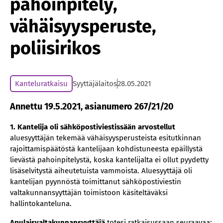
pahoinpitely,
vähäisyysperuste,
poliisirikos
Kanteluratkaisu
Syyttäjälaitos
28.05.2021
Annettu 19.5.2021, asianumero 267/21/20
1. Kantelija oli sähköpostiviestissään arvostellut
aluesyyttäjän tekemää vähäisyysperusteista esitutkinnan
rajoittamispäätöstä kantelijaan kohdistuneesta epäillystä
lievästä pahoinpitelystä, koska kantelijalta ei ollut pyydetty
lisäselvitystä aiheutetuista vammoista. Aluesyyttäjä oli
kantelijan pyynnöstä toimittanut sähköpostiviestin
valtakunnansyyttäjän toimistoon käsiteltäväksi
hallintokanteluna.
Apulaisvaltakunnansyyttäjä
totesi ratkaisussaan seuraavaa: