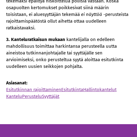
tekemäksi epäiltyä niskoittelua poliisia vastaan. Koska
osapuolten kertomukset poikkesivat siinä määrin
toisistaan, ei aluesyyttäjän tekemää
ei näyttöä
-perusteista
rajoittamispäätöstä ollut aihetta ottaa uudelleen
ratkaistavaksi.
3. Kanteluratkaisun mukaan
kantelijalla on edelleen
mahdollisuus toimittaa harkintansa perusteella uutta
aineistoa tutkinnanjohtajalle tai syyttäjälle sen
arvioimiseksi, onko perusteltua syytä aloittaa esitutkinta
uudelleen uusien seikkojen pohjalta.
Asiasanat:
Esitutkinnan rajoittaminen
Esitutkinta
Hallintokantelut
Kantelu
Perustelu
Syyttäjät