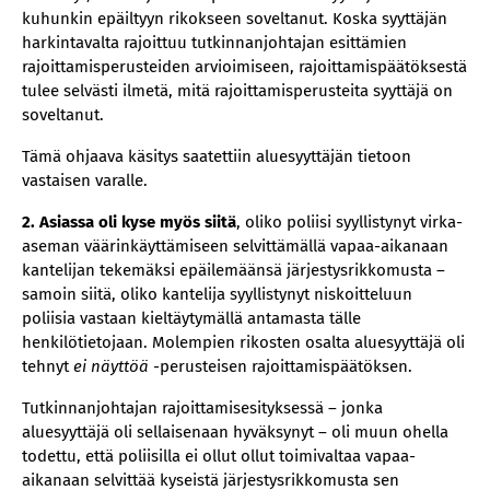
kuhunkin epäiltyyn rikokseen soveltanut. Koska syyttäjän
harkintavalta rajoittuu tutkinnanjohtajan esittämien
rajoittamisperusteiden arvioimiseen, rajoittamispäätöksestä
tulee selvästi ilmetä, mitä rajoittamisperusteita syyttäjä on
soveltanut.
Tämä ohjaava käsitys saatettiin aluesyyttäjän tietoon
vastaisen varalle.
2. Asiassa oli kyse myös siitä
, oliko poliisi syyllistynyt virka-
aseman väärinkäyttämiseen selvittämällä vapaa-aikanaan
kantelijan tekemäksi epäilemäänsä järjestysrikkomusta –
samoin siitä, oliko kantelija syyllistynyt niskoitteluun
poliisia vastaan kieltäytymällä antamasta tälle
henkilötietojaan. Molempien rikosten osalta aluesyyttäjä oli
tehnyt
ei näyttöä
-perusteisen rajoittamispäätöksen.
Tutkinnanjohtajan rajoittamisesityksessä – jonka
aluesyyttäjä oli sellaisenaan hyväksynyt – oli muun ohella
todettu, että poliisilla ei ollut ollut toimivaltaa vapaa-
aikanaan selvittää kyseistä järjestysrikkomusta sen