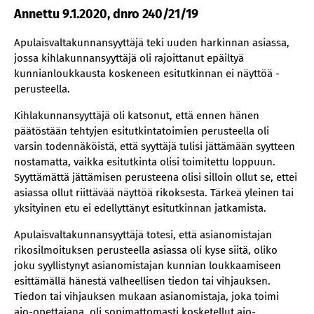
Annettu 9.1.2020, dnro 240/21/19
Apulaisvaltakunnansyyttäjä teki uuden harkinnan asiassa,
jossa kihlakunnansyyttäjä oli rajoittanut epäiltyä
kunnianloukkausta koskeneen esitutkinnan ei näyttöä -
perusteella.
Kihlakunnansyyttäjä oli katsonut, että ennen hänen
päätöstään tehtyjen esitutkintatoimien perusteella oli
varsin todennäköistä, että syyttäjä tulisi jättämään syytteen
nostamatta, vaikka esitutkinta olisi toimitettu loppuun.
Syyttämättä jättämisen perusteena olisi silloin ollut se, ettei
asiassa ollut riittävää näyttöä rikoksesta. Tärkeä yleinen tai
yksityinen etu ei edellyttänyt esitutkinnan jatkamista.
Apulaisvaltakunnansyyttäjä totesi, että asianomistajan
rikosilmoituksen perusteella asiassa oli kyse siitä, oliko
joku syyllistynyt asianomistajan kunnian loukkaamiseen
esittämällä hänestä valheellisen tiedon tai vihjauksen.
Tiedon tai vihjauksen mukaan asianomistaja, joka toimi
ajo-opettajana, oli sopimattomasti kosketellut ajo-