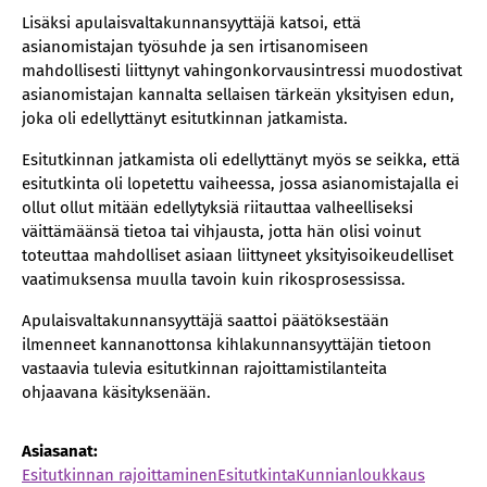
Lisäksi apulaisvaltakunnansyyttäjä katsoi, että
asianomistajan työsuhde ja sen irtisanomiseen
mahdollisesti liittynyt vahingonkorvausintressi muodostivat
asianomistajan kannalta sellaisen tärkeän yksityisen edun,
joka oli edellyttänyt esitutkinnan jatkamista.
Esitutkinnan jatkamista oli edellyttänyt myös se seikka, että
esitutkinta oli lopetettu vaiheessa, jossa asianomistajalla ei
ollut ollut mitään edellytyksiä riitauttaa valheelliseksi
väittämäänsä tietoa tai vihjausta, jotta hän olisi voinut
toteuttaa mahdolliset asiaan liittyneet yksityisoikeudelliset
vaatimuksensa muulla tavoin kuin rikosprosessissa.
Apulaisvaltakunnansyyttäjä saattoi päätöksestään
ilmenneet kannanottonsa kihlakunnansyyttäjän tietoon
vastaavia tulevia esitutkinnan rajoittamistilanteita
ohjaavana käsityksenään.
Asiasanat:
Esitutkinnan rajoittaminen
Esitutkinta
Kunnianloukkaus