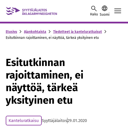
Skip to content -saavutettavuusohje
Haku
Suomi
Etusivu
Ajankohtaista
Tiedotteet ja kanteluratkaisut
Esitutkinnan rajoittaminen, ei näyttöä, tärkeä yksityinen etu
Esitutkinnan
rajoittaminen, ei
näyttöä, tärkeä
yksityinen etu
Kanteluratkaisu
Syyttäjälaitos
29.01.2020