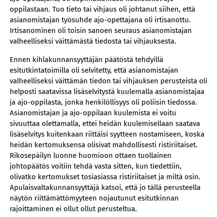
oppilastaan. Tuo tieto tai vihjaus oli johtanut siihen, että
asianomistajan työsuhde ajo-opettajana oli irtisanottu.
Irtisanominen oli toisin sanoen seuraus asianomistajan
valheelliseksi väittämästä tiedosta tai vihjauksesta.
Ennen kihlakunnansyyttäjän päätöstä tehdyillä
esitutkintatoimilla oli selvitetty, että asianomistajan
valheelliseksi väittämän tiedon tai vihjauksen perusteista oli
helposti saatavissa lisäselvitystä kuulemalla asianomistajaa
ja ajo-oppilasta, jonka henkilöllisyys oli poliisin tiedossa.
Asianomistajan ja ajo-oppilaan kuulemista ei voitu
sivuuttaa olettamalla, ettei heidän kuulemisellaan saatava
lisäselvitys kuitenkaan riittäisi syytteen nostamiseen, koska
heidän kertomuksensa olisivat mahdollisesti ristiriitaiset.
Rikosepäilyn luonne huomioon ottaen tuollainen
johtopäätös voitiin tehdä vasta sitten, kun tiedettiin,
olivatko kertomukset tosiasiassa ristiriitaiset ja miltä osin.
Apulaisvaltakunnansyyttäjä katsoi, että jo tällä perusteella
näytön riittämättömyyteen nojautunut esitutkinnan
rajoittaminen ei ollut ollut perusteltua.