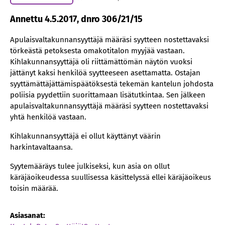
Annettu 4.5.2017, dnro 306/21/15
Apulaisvaltakunnansyyttäjä määräsi syytteen nostettavaksi
törkeästä petoksesta omakotitalon myyjää vastaan.
Kihlakunnansyyttäjä oli riittämättömän näytön vuoksi
jättänyt kaksi henkilöä syytteeseen asettamatta. Ostajan
syyttämättäjättämispäätöksestä tekemän kantelun johdosta
poliisia pyydettiin suorittamaan lisätutkintaa. Sen jälkeen
apulaisvaltakunnansyyttäjä määräsi syytteen nostettavaksi
yhtä henkilöä vastaan.
Kihlakunnansyyttäjä ei ollut käyttänyt väärin
harkintavaltaansa.
Syytemääräys tulee julkiseksi, kun asia on ollut
käräjäoikeudessa suullisessa käsittelyssä ellei käräjäoikeus
toisin määrää.
Asiasanat: