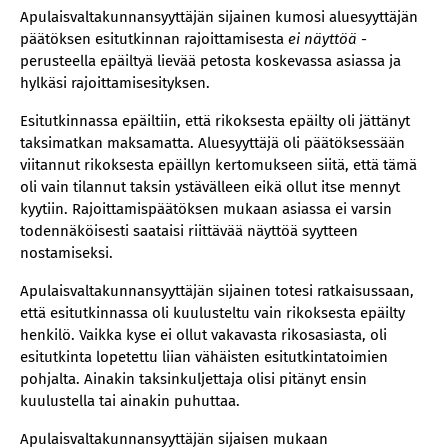
Apulaisvaltakunnansyyttäjän sijainen kumosi aluesyyttäjän
päätöksen esitutkinnan rajoittamisesta
ei näyttöä
-
perusteella epäiltyä lievää petosta koskevassa asiassa ja
hylkäsi rajoittamisesityksen.
Esitutkinnassa epäiltiin, että rikoksesta epäilty oli jättänyt
taksimatkan maksamatta. Aluesyyttäjä oli päätöksessään
viitannut rikoksesta epäillyn kertomukseen siitä, että tämä
oli vain tilannut taksin ystävälleen eikä ollut itse mennyt
kyytiin. Rajoittamispäätöksen mukaan asiassa ei varsin
todennäköisesti saataisi riittävää näyttöä syytteen
nostamiseksi.
Apulaisvaltakunnansyyttäjän sijainen totesi ratkaisussaan,
että esitutkinnassa oli kuulusteltu vain rikoksesta epäilty
henkilö. Vaikka kyse ei ollut vakavasta rikosasiasta, oli
esitutkinta lopetettu liian vähäisten esitutkintatoimien
pohjalta. Ainakin taksinkuljettaja olisi pitänyt ensin
kuulustella tai ainakin puhuttaa.
Apulaisvaltakunnansyyttäjän sijaisen mukaan