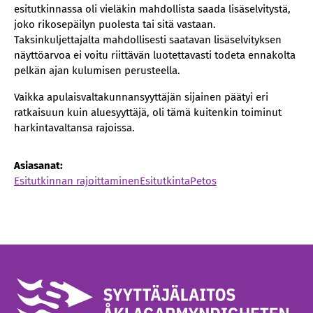
esitutkinnassa oli vieläkin mahdollista saada lisäselvitystä,
joko rikosepäilyn puolesta tai sitä vastaan.
Taksinkuljettajalta mahdollisesti saatavan lisäselvityksen
näyttöarvoa ei voitu riittävän luotettavasti todeta ennakolta
pelkän ajan kulumisen perusteella.
Vaikka apulaisvaltakunnansyyttäjän sijainen päätyi eri
ratkaisuun kuin aluesyyttäjä, oli tämä kuitenkin toiminut
harkintavaltansa rajoissa.
Asiasanat:
Esitutkinnan rajoittaminen
Esitutkinta
Petos