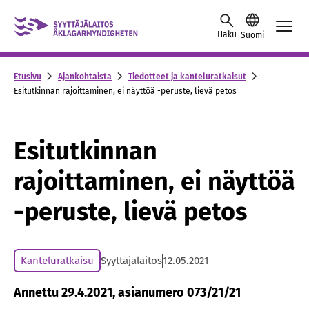
Skip to content -saavutettavuusohje
Haku
Suomi
Etusivu
Ajankohtaista
Tiedotteet ja kanteluratkaisut
Esitutkinnan rajoittaminen, ei näyttöä -peruste, lievä petos
Esitutkinnan
rajoittaminen, ei näyttöä
-peruste, lievä petos
Kanteluratkaisu
Syyttäjälaitos
12.05.2021
Annettu 29.4.2021, asianumero 073/21/21