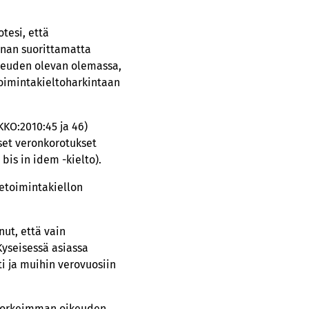
tesi, että
innan suorittamatta
ikeuden olevan olemassa,
toimintakieltoharkintaan
KO:2010:45 ja 46)
iset veronkorotukset
bis in idem -kielto).
ketoimintakiellon
nut, että vain
Kyseisessä asiassa
i ja muihin verovuosiin
a korkeimman oikeuden