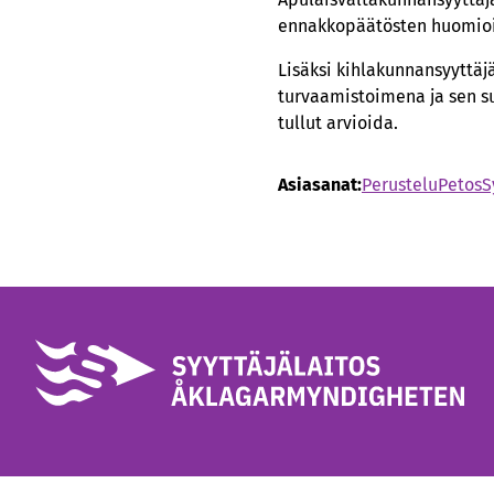
ennakkopäätösten huomio
Lisäksi kihlakunnansyyttäj
turvaamistoimena ja sen su
tullut arvioida.
Asiasanat:
Perustelu
Petos
S