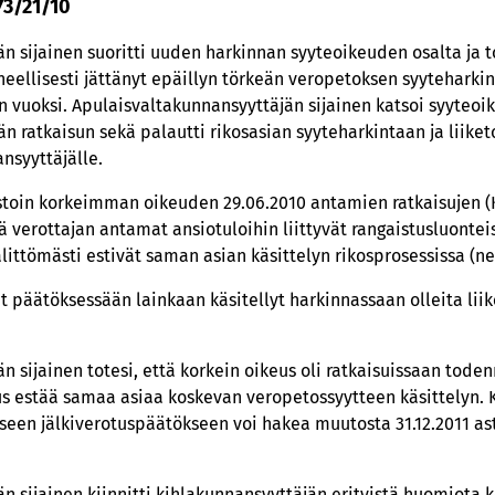
73/21/10
n sijainen suoritti uuden harkinnan syyteoikeuden osalta ja to
rheellisesti jättänyt epäillyn törkeän veropetoksen syytehark
 vuoksi. Apulaisvaltakunnansyyttäjän sijainen katsoi syyteo
n ratkaisun sekä palautti rikosasian syyteharkintaan ja liike
nsyyttäjälle.
stoin korkeimman oikeuden 29.06.2010 antamien ratkaisujen (K
ä verottajan antamat ansiotuloihin liittyvät rangaistusluonte
littömästi estivät saman asian käsittelyn rikosprosessissa (ne 
ut päätöksessään lainkaan käsitellyt harkinnassaan olleita lii
 sijainen totesi, että korkein oikeus oli ratkaisuissaan toden
s estää samaa asiaa koskevan veropetossyytteen käsittelyn. 
seen jälkiverotuspäätökseen voi hakea muutosta 31.12.2011 ast
n sijainen kiinnitti kihlakunnansyyttäjän erityistä huomiot