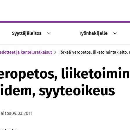
Syyttäjälaitos
Työnhakijalle
edotteet ja kanteluratkaisut
Törkeä veropetos, liiketoimintakielto,
eropetos, liiketoimin
n idem, syyteoikeus
laitos
09.03.2011