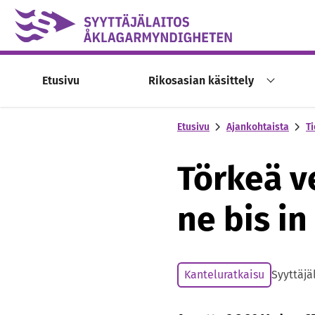
Skip to content -saavutettavuusohje
Etusivu
Rikosasian käsittely
Etusivu
Ajankohtaista
Ti
Törkeä v
ne bis i
Kanteluratkaisu
Syyttäjä