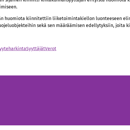
imiseen.
än huomiota kiinnitettiin liiketoimintakiellon luonteeseen el
ojeluobjekteihin sekä sen määräämisen edellytyksiin, joita ki
yyteharkinta
Syyttäjät
Verot