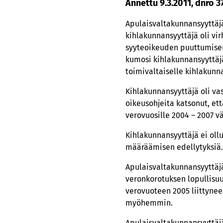
Annettu 9.3.2011, dnro 3
Apulaisvaltakunnansyyttäjä
kihlakunnansyyttäjä oli vi
syyteoikeuden puuttumisen
kumosi kihlakunnansyyttäjä
toimivaltaiselle kihlakunna
Kihlakunnansyyttäjä oli va
oikeusohjeita katsonut, ett
verovuosille 2004 – 2007 vä
Kihlakunnansyyttäjä ei oll
määräämisen edellytyksiä.
Apulaisvaltakunnansyyttäjän
veronkorotuksen lopullisuu
verovuoteen 2005 liittynee
myöhemmin.
Apulaisvaltakunnansyyttäjä