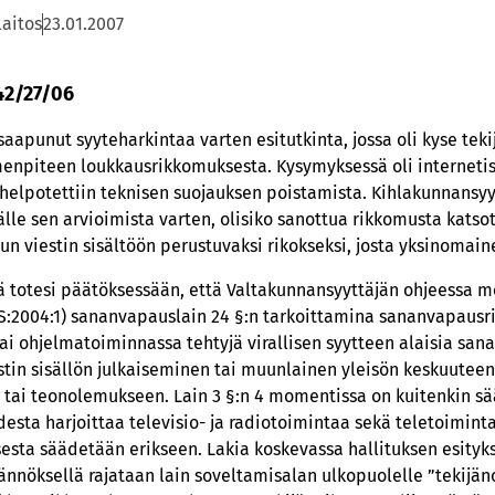
laitos
23.01.2007
 42/27/06
saapunut syyteharkintaa varten esitutkinta, jossa oli kyse teki
menpiteen loukkausrikkomuksesta. Kysymyksessä oli internetis
helpotettiin teknisen suojauksen poistamista. Kihlakunnansyyt
lle sen arvioimista varten, olisiko sanottua rikkomusta kats
etun viestin sisältöön perustuvaksi rikokseksi, josta yksinomain
ä totesi päätöksessään, että Valtakunnansyyttäjän ohjeessa m
:2004:1) sananvapauslain 24 §:n tarkoittamina sananvapausri
- tai ohjelmatoiminnassa tehtyjä virallisen syytteen alaisia s
viestin sisällön julkaiseminen tai muunlainen yleisön keskuute
tai teonolemukseen. Lain 3 §:n 4 momentissa on kuitenkin sä
desta harjoittaa televisio- ja radiotoimintaa sekä teletoimin
sta säädetään erikseen. Lakia koskevassa hallituksen esityk
ännöksellä rajataan lain soveltamisalan ulkopuolelle ”tekijän