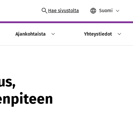
Hae sivustolta
Suomi
Ajankohtaista
Yhteystiedot
us,
enpiteen