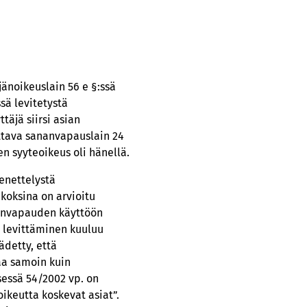
jänoikeuslain 56 e §:ssä
sä levitetystä
täjä siirsi asian
ottava sananvapauslain 24
en syyteoikeus oli hänellä.
enettelystä
koksina on arvioitu
ananvapauden käyttöön
en levittäminen kuuluu
ädetty, että
taa samoin kuin
sessä 54/2002 vp. on
oikeutta koskevat asiat”.