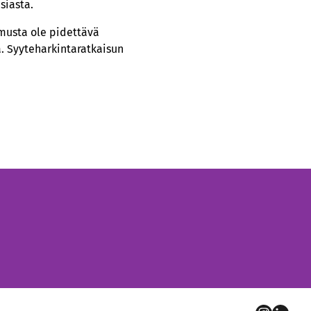
siasta.
omusta ole pidettävä
a. Syyteharkintaratkaisun