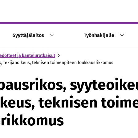
Syyttäjälaitos
Työnhakijalle
edotteet ja kanteluratkaisut
, tekijänoikeus, teknisen toimenpiteen loukkausrikkomus
ausrikos, syyteoike
ikeus, teknisen toim
srikkomus