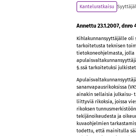
Kanteluratkaisu
Syyttäjä
Annettu 23.1.2007, dnro
Kihlakunnansyyttäjälle oli 
tarkoitetusta teknisen toi
tietokoneohjelmasta, jolla 
apulaisvaltakunnansyyttäjä
§.ssä tarkoitetuksi julkist
Apulaisvaltakunnansyyttäj
sananvapausrikoksissa (VKS
ainakin sellaisia julkaisu
liittyviä rikoksia, joissa 
rikoksen tunnusmerkistöön 
tekijänoikeudesta ja oikeu
kuvaohjelmien tarkastamise
todettu, että mainitulla sä