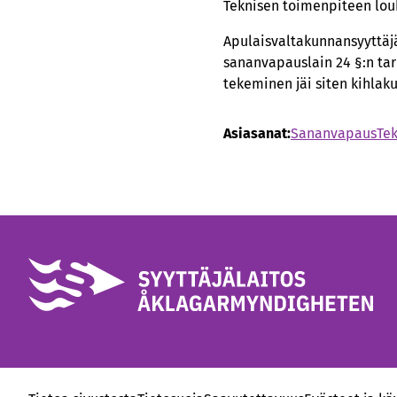
Teknisen toimenpiteen louk
Apulaisvaltakunnansyyttäjä
sananvapauslain 24 §:n tar
tekeminen jäi siten kihlak
Asiasanat:
Sananvapaus
Tek