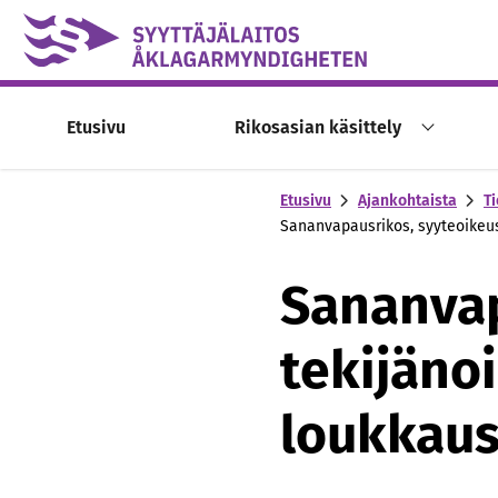
Skip to content -saavutettavuusohje
Etusivu
Rikosasian käsittely
Etusivu
Ajankohtaista
Ti
Sananvapausrikos, syyteoikeus
Sananvap
tekijäno
loukkau