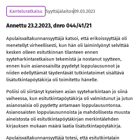
Kanteluratkaisu
Syyttäjälaitos
09.03.2023
Annettu 23.2.2023, dnro 044/41/21
Apulaisvaltakunnansyyttäjä katsoi, että erikoissyyttäjä oli
menetellyt virheellisesti, kun hän oli laiminlyönyt selvittää
kesken olleen esitutkinnan tilanteen ennen
syyteharkintaratkaisun tekemistä ja nostanut syytteen,
ennen kuin asianosaisilta pyydetyt loppulausunnot ja
niiden edellyttämät täydentävät tutkintatoimet sisältävä
lisätutkintapöytäkirja oli toimitettu hänelle.
Poliisi oli siirtänyt kyseisen asian syyteharkintaan jo siinä
vaiheessa, kun esitutkintapöytäkirja oli valmistunut ja jutun
asianosaisia oli pyydetty antamaan loppulausuntonsa.
Asianosaisten loppulausunnoista ja mahdollisesta muusta
aineistosta oli esitutkintapöytäkirjan merkintälehden
kirjauksen mukaan määrä laatia lisätutkintapöytäkirja.
Apulaisvaltakunnansyyttäjä totesi, että esitutkintalain