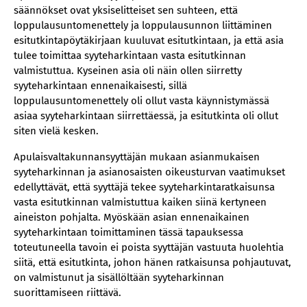
säännökset ovat yksiselitteiset sen suhteen, että
loppulausuntomenettely ja loppulausunnon liittäminen
esitutkintapöytäkirjaan kuuluvat esitutkintaan, ja että asia
tulee toimittaa syyteharkintaan vasta esitutkinnan
valmistuttua. Kyseinen asia oli näin ollen siirretty
syyteharkintaan ennenaikaisesti, sillä
loppulausuntomenettely oli ollut vasta käynnistymässä
asiaa syyteharkintaan siirrettäessä, ja esitutkinta oli ollut
siten vielä kesken.
Apulaisvaltakunnansyyttäjän mukaan asianmukaisen
syyteharkinnan ja asianosaisten oikeusturvan vaatimukset
edellyttävät, että syyttäjä tekee syyteharkintaratkaisunsa
vasta esitutkinnan valmistuttua kaiken siinä kertyneen
aineiston pohjalta. Myöskään asian ennenaikainen
syyteharkintaan toimittaminen tässä tapauksessa
toteutuneella tavoin ei poista syyttäjän vastuuta huolehtia
siitä, että esitutkinta, johon hänen ratkaisunsa pohjautuvat,
on valmistunut ja sisällöltään syyteharkinnan
suorittamiseen riittävä.