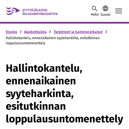
Skip to content -saavutettavuusohje
Haku
Suomi
Etusivu
Ajankohtaista
Tiedotteet ja kanteluratkaisut
Hallintokantelu, ennenaikainen syyteharkinta, esitutkinnan
loppulausuntomenettely
Hallintokantelu,
ennenaikainen
syyteharkinta,
esitutkinnan
loppulausuntomenettely