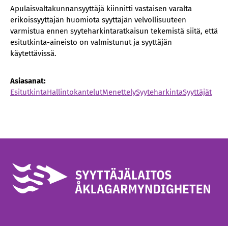
Apulaisvaltakunnansyyttäjä kiinnitti vastaisen varalta
erikoissyyttäjän huomiota syyttäjän velvollisuuteen
varmistua ennen syyteharkintaratkaisun tekemistä siitä, että
esitutkinta-aineisto on valmistunut ja syyttäjän
käytettävissä.
Asiasanat:
Esitutkinta
Hallintokantelut
Menettely
Syyteharkinta
Syyttäjät