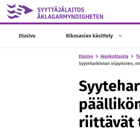
Skip to content -saavutettavuusohje
Etusivu
Rikosasian käsittely
Etusivu
Ajankohtaista
Ti
Syyteharkinnan viipyminen, vir
Syytehar
päällikö
riittävät