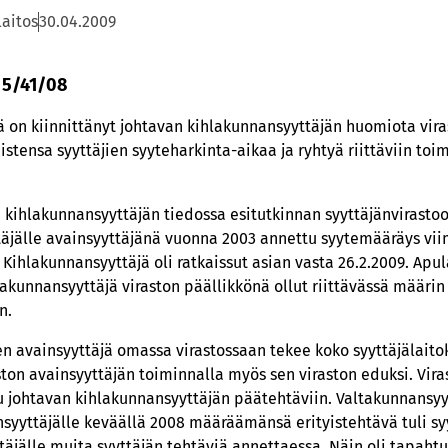
laitos
30.04.2009
 5/41/08
 on kiinnittänyt johtavan kihlakunnansyyttäjän huomiota vira
istensa syyttäjien syyteharkinta-aikaa ja ryhtyä riittäviin to
an kihlakunnansyyttäjän tiedossa esitutkinnan syyttäjänvirast
ttäjälle avainsyyttäjänä vuonna 2003 annettu syytemääräys vi
Kihlakunnansyyttäjä oli ratkaissut asian vasta 26.2.2009. Apu
hlakunnansyyttäjä viraston päällikkönä ollut riittävässä määr
n.
n avainsyyttäjä omassa virastossaan tekee koko syyttäjälaito
ston avainsyyttäjän toiminnalla myös sen viraston eduksi. Vir
u johtavan kihlakunnansyyttäjän päätehtäviin. Valtakunnansy
yyttäjälle keväällä 2008 määräämänsä erityistehtävä tuli syy
jälle muita syyttäjän tehtäviä annettaessa. Näin oli tapahtu