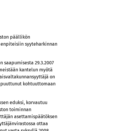
ston päällikön
imenpiteisiin syyteharkinnan
oon saapumisesta 29.3.2007
imeistään kantelun myötä
laisvaltakunnansyyttäjä on
in puuttunut kohtuuttomaan
ksen eduksi, korvautuu
aston toiminnan
yttäjän asettamispäätöksen
ttäjänvirastossa ottaa
nut vasta syksyllä 2008.