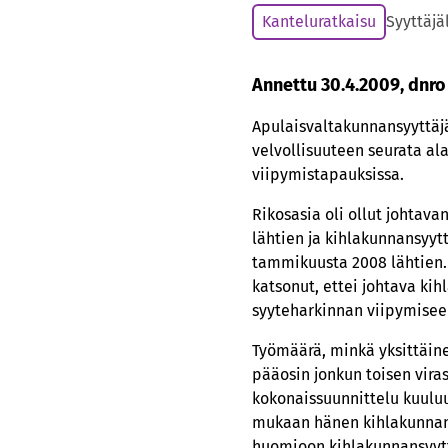
Kanteluratkaisu
Syyttäjä
Annettu 30.4.2009, dnro
Apulaisvaltakunnansyyttäjä
velvollisuuteen seurata ala
viipymistapauksissa.
Rikosasia oli ollut johtav
lähtien ja kihlakunnansyy
tammikuusta 2008 lähtien. 
katsonut, ettei johtava ki
syyteharkinnan viipymisee
Työmäärä, minkä yksittäine
pääosin jonkun toisen vira
kokonaissuunnittelu kuulu
mukaan hänen kihlakunnans
huomioon kihlakunnansyyttä