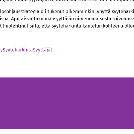
tulosohjausstrategia oli tukenut pikemminkin lyhyttä syytehark
isua. Apulaisvaltakunnansyyttäjän nimenomaisesta toivomuks
t huolehtinut siitä, että syyteharkinta kantelun kohteena olle
ly
Syyteharkinta
Syyttäjät