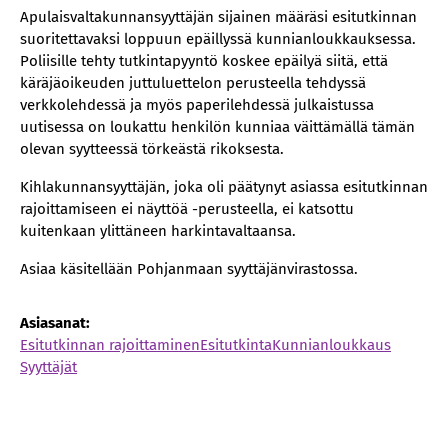
Apulaisvaltakunnansyyttäjän sijainen määräsi esitutkinnan
suoritettavaksi loppuun epäillyssä kunnianloukkauksessa.
Poliisille tehty tutkintapyyntö koskee epäilyä siitä, että
käräjäoikeuden juttuluettelon perusteella tehdyssä
verkkolehdessä ja myös paperilehdessä julkaistussa
uutisessa on loukattu henkilön kunniaa väittämällä tämän
olevan syytteessä törkeästä rikoksesta.
Kihlakunnansyyttäjän, joka oli päätynyt asiassa esitutkinnan
rajoittamiseen ei näyttöä -perusteella, ei katsottu
kuitenkaan ylittäneen harkintavaltaansa.
Asiaa käsitellään Pohjanmaan syyttäjänvirastossa.
Asiasanat:
Esitutkinnan rajoittaminen
Esitutkinta
Kunnianloukkaus
Syyttäjät