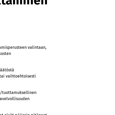
ittäminen
tamisperusteen valintaan,
kosten
päätöstä
tai vaihtoehtoisesti
n/tuottamuksellinen
kavelvollisuuden