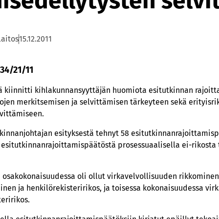
isedellytysten selv
laitos
15.12.2011
 34/21/11
 kiinnitti kihlakunnansyyttäjän huomiota esitutkinnan rajoit
kojen merkitsemisen ja selvittämisen tärkeyteen sekä erityisri
vittämiseen.
tkinnanjohtajan esityksestä tehnyt 58 esitutkinnanrajoittamis
esitutkinnanrajoittamispäätöstä prosessuaalisella ei-rikosta 
a osakokonaisuudessa oli ollut virkavelvollisuuden rikkomine
inen ja henkilörekisteririkos, ja toisessa kokonaisuudessa vir
eririkos.