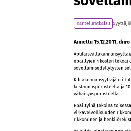
soveltam
Kanteluratkaisu
Syyttäjä
Annettu 15.12.2011, dnro
Apulaisvaltakunnansyyttäjä
epäiltyjen rikosten tekoai
soveltamisedellytysten sel
Kihlakunnansyyttäjä oli tu
kustannusperusteella ja 10 
vähäisyysperusteella.
Epäiltyinä tekoina toisess
virkavelvollisuuden rikkom
rikkominen ja henkilörekist