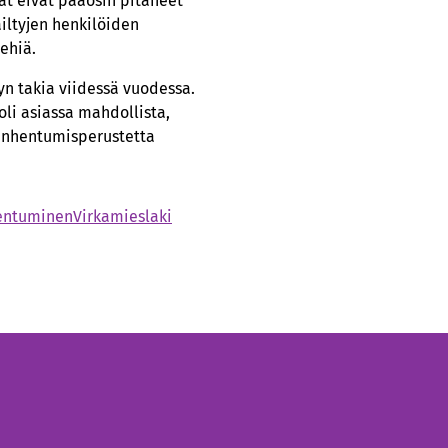
jat eivät pääosin pitäneet
äiltyjen henkilöiden
iehiä.
yn takia viidessä vuodessa.
 oli asiassa mahdollista,
vanhentumisperustetta
entuminen
Virkamieslaki