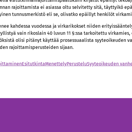
ella esitutkinnanrajoittamispäätöksiin kirjatut epäillyt tekoa
nan rajoittamista ei asiassa oltu selvitetty sitä, täyttyikö ep
yinen tunnusmerkistö eli se, olivatko epäillyt henkilöt virkam
enee kahdessa vuodessa ja virkarikokset niiden erityissääntel
yllistyä vain rikoslain 40 luvun 11 §:ssa tarkoitettu virkamies,
öksistä olisi pitänyt käyttää prosessuaalista syyteoikeuden 
den rajoittamisperusteiden sijaan.
oittaminen
Esitutkinta
Menettely
Perustelu
Syyteoikeuden vanh