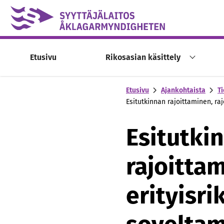
Skip to content -saavutettavuusohje
Etusivu
Rikosasian käsittely
Etusivu
Ajankohtaista
Ti
Esitutkinnan rajoittaminen, ra
Esitutki
rajoitta
erityisri