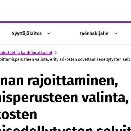
Syyttäjälaitos
Työnhakijalle
edotteet ja kanteluratkaisut
joittamisperusteen valinta, erityisrikosten soveltamisedellytysten sel
nnan rajoittaminen,
misperusteen valinta,
kosten