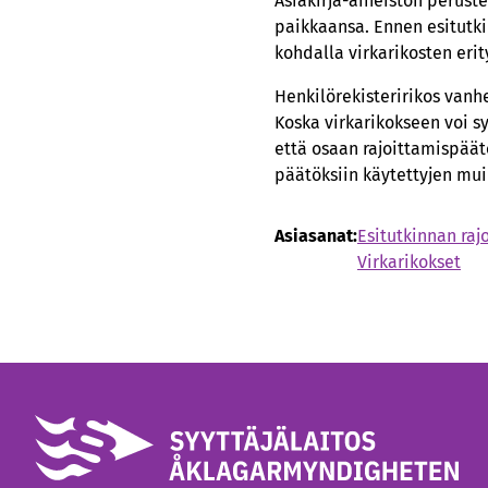
Asiakirja-aineiston peruste
paikkaansa. Ennen esitutkin
kohdalla virkarikosten erit
Henkilörekisteririkos vanh
Koska virkarikokseen voi sy
että osaan rajoittamispäät
päätöksiin käytettyjen mui
Asiasanat:
Esitutkinnan raj
Virkarikokset