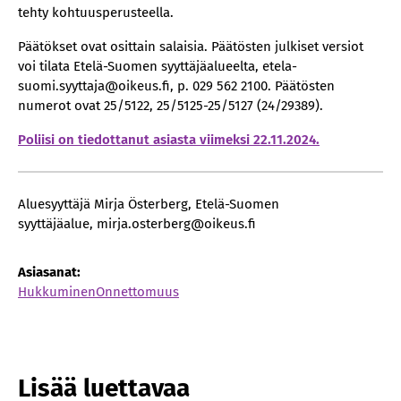
tehty kohtuusperusteella.
Päätökset ovat osittain salaisia. Päätösten julkiset versiot
voi tilata Etelä-Suomen syyttäjäalueelta, etela-
suomi.syyttaja@oikeus.fi, p. 029 562 2100. Päätösten
numerot ovat 25/5122, 25/5125-25/5127 (24/29389).
Poliisi on tiedottanut asiasta viimeksi 22.11.2024.
Aluesyyttäjä Mirja Österberg, Etelä-Suomen
syyttäjäalue, mirja.osterberg@oikeus.fi
Asiasanat:
Hukkuminen
Onnettomuus
Lisää luettavaa