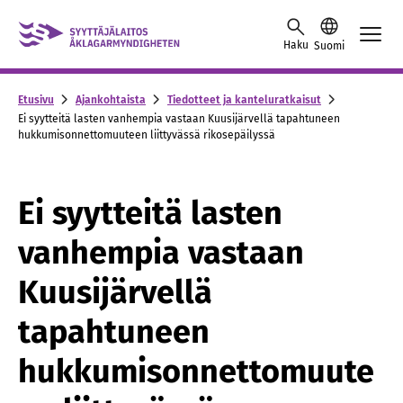
Skip to content -saavutettavuusohje
Haku
Suomi
Etusivu
Ajankohtaista
Tiedotteet ja kanteluratkaisut
Ei syytteitä lasten vanhempia vastaan Kuusijärvellä tapahtuneen
hukkumisonnettomuuteen liittyvässä rikosepäilyssä
Ei syytteitä lasten
vanhempia vastaan
Kuusijärvellä
tapahtuneen
hukkumisonnettomuute