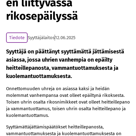
en liittyvässä
rikosepäilyssä
Tiedote
Syyttäjälaitos
12.06.2025
Syyttäjä on päättänyt syyttämättä jättämisestä
asiassa, jossa uhrien vanhempia on epäilty
heitteillepanosta, vammantuottamuksesta ja
kuolemantuottamuksesta.
Onnettomuuden uhreja on asiassa kaksi ja heidän
molemmat vanhempansa ovat olleet epäiltynä rikoksesta.
Toisen uhrin osalta rikosnimikkeet ovat olleet heitteillepano
ja vammantuottamus, toisen uhrin osalta heitteillepano ja
kuolemantuottamus.
Syyttämättäjättämispäätökset heitteillepanosta,
vammantuottamuksesta ja kuolemantuottamuksesta on