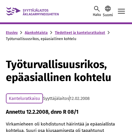
Skip to content -saavutettavuusohje
Haku
Suomi
Etusivu
Ajankohtaista
Tiedotteet ja kanteluratkaisut
Työturvallisuusrikos, epäasiallinen kohtelu
Työturvallisuusrikos,
epäasiallinen kohtelu
Kanteluratkaisu
Syyttäjälaitos
12.02.2008
Annettu 12.2.2008, dnro R 08/1
Virkamieheen oli kohdistunut häirintää ja epäasiallista
kohtelua. Suuri osa kiusaamisesta oli tapahtunut