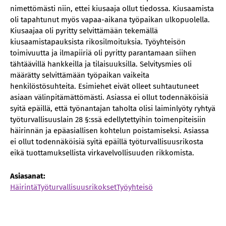
nimettömästi niin, ettei kiusaaja ollut tiedossa. Kiusaamista
oli tapahtunut myös vapaa-aikana työpaikan ulkopuolella.
Kiusaajaa oli pyritty selvittämään tekemällä
kiusaamistapauksista rikosilmoituksia. Työyhteisön
toimivuutta ja ilmapiiriä oli pyritty parantamaan siihen
tähtäävillä hankkeilla ja tilaisuuksilla. Selvitysmies oli
määrätty selvittämään työpaikan vaikeita
henkilöstösuhteita. Esimiehet eivät olleet suhtautuneet
asiaan välinpitämättömästi. Asiassa ei ollut todennäköisiä
syitä epäillä, että työnantajan taholta olisi laiminlyöty ryhtyä
työturvallisuuslain 28 §:ssä edellytettyihin toimenpiteisiin
häirinnän ja epäasiallisen kohtelun poistamiseksi. Asiassa
ei ollut todennäköisiä syitä epäillä työturvallisuusrikosta
eikä tuottamuksellista virkavelvollisuuden rikkomista.
Asiasanat:
Häirintä
Työturvallisuusrikokset
Työyhteisö