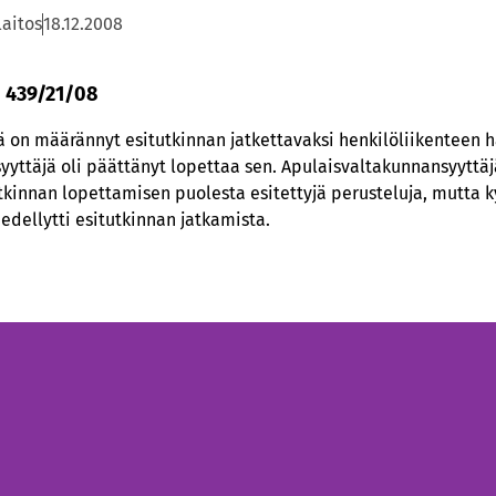
laitos
18.12.2008
o 439/21/08
 on määrännyt esitutkinnan jatkettavaksi henkilöliikenteen h
yyttäjä oli päättänyt lopettaa sen. Apulaisvaltakunnansyyttäjä
tutkinnan lopettamisen puolesta esitettyjä perusteluja, mutta
edellytti esitutkinnan jatkamista.