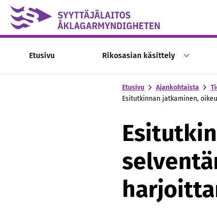
Skip to content -saavutettavuusohje
Etusivu
Rikosasian käsittely
Etusivu
Ajankohtaista
Ti
Esitutkinnan jatkaminen, oike
Esitutki
selventä
harjoitt