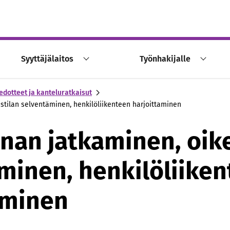
Syyttäjälaitos
Työnhakijalle
edotteet ja kanteluratkaisut
ustilan selventäminen, henkilöliikenteen harjoittaminen
nnan jatkaminen, oik
minen, henkilöliike
aminen