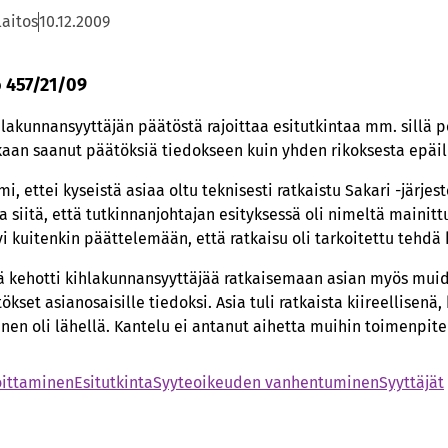
laitos
10.12.2009
o 457/21/09
ihlakunnansyyttäjän päätöstä rajoittaa esitutkintaa mm. sillä p
kaan saanut päätöksiä tiedokseen kuin yhden rikoksesta epäill
lmi, ettei kyseistä asiaa oltu teknisesti ratkaistu Sakari -järj
 siitä, että tutkinnanjohtajan esityksessä oli nimeltä mainit
i kuitenkin päättelemään, että ratkaisu oli tarkoitettu tehdä 
ä kehotti kihlakunnansyyttäjää ratkaisemaan asian myös muid
kset asianosaisille tiedoksi. Asia tuli ratkaista kiireellisenä,
n oli lähellä. Kantelu ei antanut aihetta muihin toimenpitei
oittaminen
Esitutkinta
Syyteoikeuden vanhentuminen
Syyttäjät