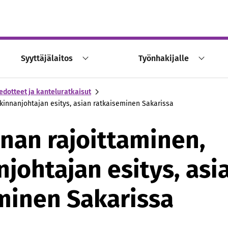
Syyttäjälaitos
Työnhakijalle
edotteet ja kanteluratkaisut
tkinnanjohtajan esitys, asian ratkaiseminen Sakarissa
nnan rajoittaminen,
njohtajan esitys, asi
minen Sakarissa