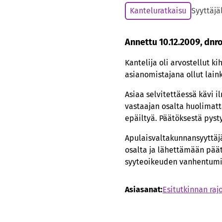
Kanteluratkaisu
Syyttäjä
Annettu 10.12.2009, dnr
Kantelija oli arvostellut k
asianomistajana ollut lain
Asiaa selvitettäessä kävi i
vastaajan osalta huolimatta
epäiltyä. Päätöksestä pysty
Apulaisvaltakunnansyyttäj
osalta ja lähettämään päätö
syyteoikeuden vanhentumine
Asiasanat:
Esitutkinnan raj