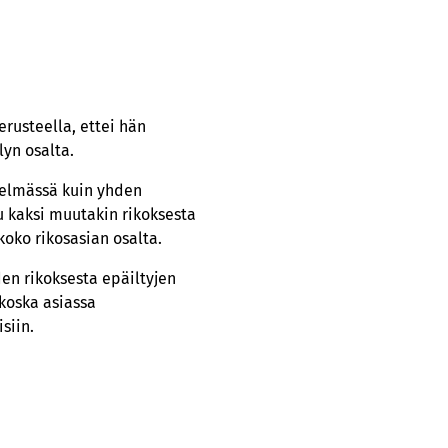
erusteella, ettei hän
yn osalta.
estelmässä kuin yhden
tu kaksi muutakin rikoksesta
koko rikosasian osalta.
en rikoksesta epäiltyjen
 koska asiassa
siin.