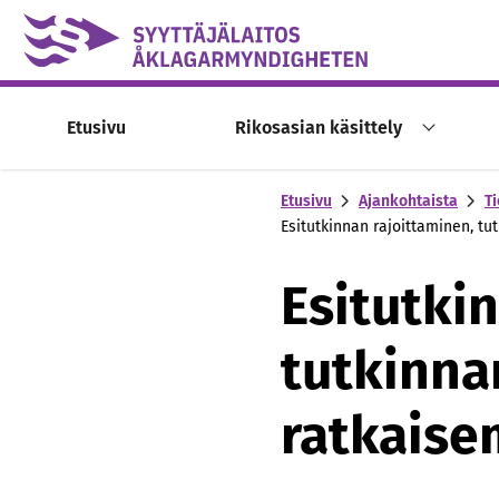
Skip to content -saavutettavuusohje
Etusivu
Rikosasian käsittely
Etusivu
Ajankohtaista
Ti
Esitutkinnan rajoittaminen, tu
Esitutki
tutkinna
ratkaise