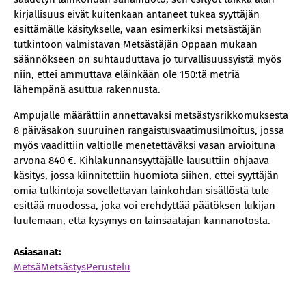
kirjallisuus eivät kuitenkaan antaneet tukea syyttäjän
esittämälle käsitykselle, vaan esimerkiksi metsästäjän
tutkintoon valmistavan Metsästäjän Oppaan mukaan
säännökseen on suhtauduttava jo turvallisuussyistä myös
niin, ettei ammuttava eläinkään ole 150:tä metriä
lähempänä asuttua rakennusta.
Ampujalle määrättiin annettavaksi metsästysrikkomuksesta
8 päiväsakon suuruinen rangaistusvaatimusilmoitus, jossa
myös vaadittiin valtiolle menetettäväksi vasan arvioituna
arvona 840 €. Kihlakunnansyyttäjälle lausuttiin ohjaava
käsitys, jossa kiinnitettiin huomiota siihen, ettei syyttäjän
omia tulkintoja sovellettavan lainkohdan sisällöstä tule
esittää muodossa, joka voi erehdyttää päätöksen lukijan
luulemaan, että kysymys on lainsäätäjän kannanotosta.
Asiasanat:
Metsä
Metsästys
Perustelu