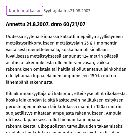
Kanteluratkaisu
Syyttäjälaitos
21.08.2007
Annettu 21.8.2007, dnro 60/21/07
Uudessa syyteharkinnassa katsottiin epäillyn syyllistyneen
metsästysrikkomukseen metsästyslain 25 § 1 momentin
vastaisesti menettelemällä, koska hän oli sinällään
luvallisessa metsästyksessä ampunut 124 metrin päässä
asutusta rakennuksesta olleen hirven vasan, vaikka
rakennuksen omistaja tai haltija ei ollut antanut lainkohdan
edellyttämää lupaa eläimen ampumiseen 150:tä metriä
lähempänä rakennusta.
Kihlakunnansyyttäjä oli katsonut, ettei kyse ollut rikoksesta,
koska lainkohdan ja sitä käsittelevän hallituksen esityksen
perustelujen mukaan lainkohdassa mainittu 150:n metrin
suojaetäisyys mitataan ampujasta rakennukseen. Ampuja
oli tässä tapauksessa ollut hieman kauempana
rakennuksesta. Ulkopuolisten turvallisuuden takaamiseksi
säädetyn lainkohdan sanamuoto, sen esityöt taikka alan