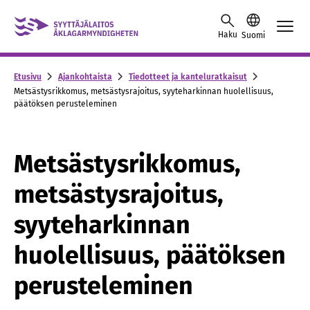
Skip to content -saavutettavuusohje
Haku
Suomi
Etusivu
Ajankohtaista
Tiedotteet ja kanteluratkaisut
Metsästysrikkomus, metsästysrajoitus, syyteharkinnan huolellisuus,
päätöksen perusteleminen
Metsästysrikkomus,
metsästysrajoitus,
syyteharkinnan
huolellisuus, päätöksen
perusteleminen