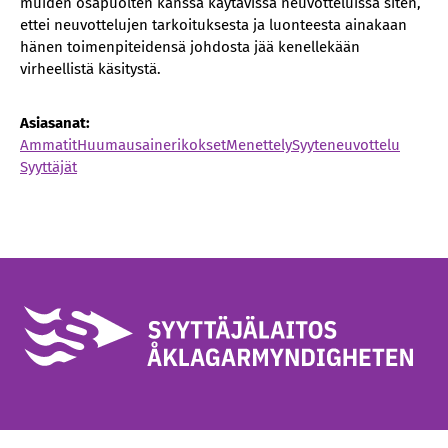
muiden osapuolten kanssa käytävissä neuvotteluissa siten,
ettei neuvottelujen tarkoituksesta ja luonteesta ainakaan
hänen toimenpiteidensä johdosta jää kenellekään
virheellistä käsitystä.
Asiasanat:
Ammatit
Huumausainerikokset
Menettely
Syyteneuvottelu
Syyttäjät