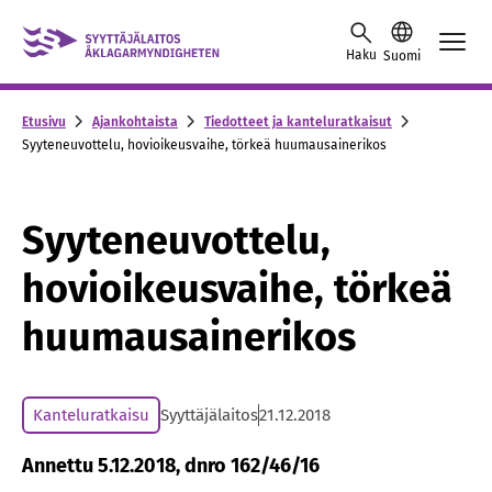
Skip to content -saavutettavuusohje
Haku
Suomi
Etusivu
Ajankohtaista
Tiedotteet ja kanteluratkaisut
Syyteneuvottelu, hovioikeusvaihe, törkeä huumausainerikos
Syyteneuvottelu,
hovioikeusvaihe, törkeä
huumausainerikos
Kanteluratkaisu
Syyttäjälaitos
21.12.2018
Annettu 5.12.2018, dnro 162/46/16