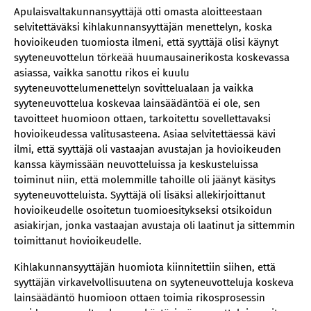
Apulaisvaltakunnansyyttäjä otti omasta aloitteestaan
selvitettäväksi kihlakunnansyyttäjän menettelyn, koska
hovioikeuden tuomiosta ilmeni, että syyttäjä olisi käynyt
syyteneuvottelun törkeää huumausainerikosta koskevassa
asiassa, vaikka sanottu rikos ei kuulu
syyteneuvottelumenettelyn sovittelualaan ja vaikka
syyteneuvottelua koskevaa lainsäädäntöä ei ole, sen
tavoitteet huomioon ottaen, tarkoitettu sovellettavaksi
hovioikeudessa valitusasteena. Asiaa selvitettäessä kävi
ilmi, että syyttäjä oli vastaajan avustajan ja hovioikeuden
kanssa käymissään neuvotteluissa ja keskusteluissa
toiminut niin, että molemmille tahoille oli jäänyt käsitys
syyteneuvotteluista. Syyttäjä oli lisäksi allekirjoittanut
hovioikeudelle osoitetun tuomioesitykseksi otsikoidun
asiakirjan, jonka vastaajan avustaja oli laatinut ja sittemmin
toimittanut hovioikeudelle.
Kihlakunnansyyttäjän huomiota kiinnitettiin siihen, että
syyttäjän virkavelvollisuutena on syyteneuvotteluja koskeva
lainsäädäntö huomioon ottaen toimia rikosprosessin