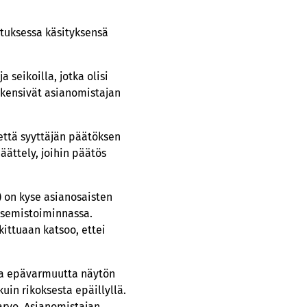
ituksessa käsityksensä
seikoilla, jotka olisi
heikensivät asianomistajan
että syyttäjän päätöksen
äättely, joihin päätös
 on kyse asianosaisten
tsemistoiminnassa.
ittuaan katsoo, ettei
sta epävarmuutta näytön
uin rikoksesta epäillyllä.
arvo. Asianomistajan