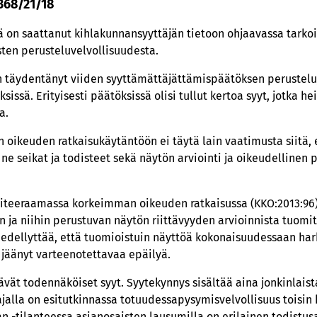
 368/21/18
 on saattanut kihlakunnansyyttäjän tietoon ohjaavassa tarko
ten perusteluvelvollisuudesta.
n täydentänyt viiden syyttämättäjättämispäätöksen perusteluja 
ksissä. Erityisesti päätöksissä olisi tullut kertoa syyt, jotka 
a.
 oikeuden ratkaisukäytäntöön ei täytä lain vaatimusta siitä, 
ne seikat ja todisteet sekä näytön arviointi ja oikeudellinen p
 siteeraamassa korkeimman oikeuden ratkaisussa (KKO:2013:96)
 ja niihin perustuvan näytön riittävyyden arvioinnista tuomi
dellyttää, että tuomioistuin näyttöä kokonaisuudessaan hark
e jäänyt varteenotettavaa epäilyä.
ävät todennäköiset syyt. Syytekynnys sisältää aina jonkinlai
jalla on esitutkinnassa totuudessapysymisvelvollisuus toisin k
an -tilanteessa asianosaisten lausumilla on erilainen todistus