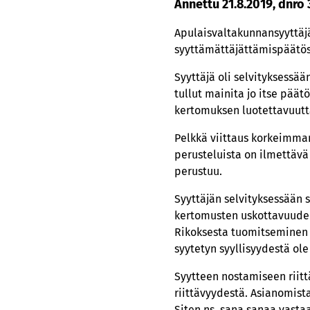
Annettu 21.8.2019, dnro
Apulaisvaltakunnansyyttäjä
syyttämättäjättämispäätös
Syyttäjä oli selvityksessää
tullut mainita jo itse päätö
kertomuksen luotettavuutt
Pelkkä viittaus korkeimman
perusteluista on ilmettävä 
perustuu.
Syyttäjän selvityksessään
kertomusten uskottavuuden
Rikoksesta tuomitseminen e
syytetyn syyllisyydestä ol
Syytteen nostamiseen riitt
riittävyydestä. Asianomista
Siten ns. sana sanaa vasta