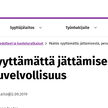
Syyttäjälaitos
Työnhakijalle
edotteet ja kanteluratkaisut
Päätös syyttämättä jättämisestä, peru
yyttämättä jättämise
uvelvollisuus
laitos
02.09.2019