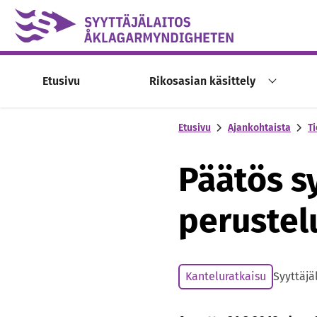
Skip to content -saavutettavuusohje
Etusivu
Rikosasian käsittely
Etusivu
Ajankohtaista
Ti
Päätös s
perustel
Kanteluratkaisu
Syyttäjä