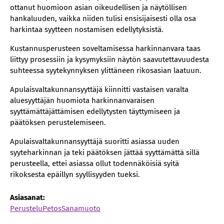
ottanut huomioon asian oikeudellisen ja näytöllisen
hankaluuden, vaikka niiden tulisi ensisijaisesti olla osa
harkintaa syytteen nostamisen edellytyksistä.
Kustannusperusteen soveltamisessa harkinnanvara taas
liittyy prosessiin ja kysymyksiin näytön saavutettavuudesta
suhteessa syytekynnyksen ylittäneen rikosasian laatuun.
Apulaisvaltakunnansyyttäjä kiinnitti vastaisen varalta
aluesyyttäjän huomiota harkinnanvaraisen
syyttämättäjättämisen edellytysten täyttymiseen ja
päätöksen perustelemiseen.
Apulaisvaltakunnansyyttäjä suoritti asiassa uuden
syyteharkinnan ja teki päätöksen jättää syyttämättä sillä
perusteella, ettei asiassa ollut todennäköisiä syitä
rikoksesta epäillyn syyllisyyden tueksi.
Asiasanat:
Perustelu
Petos
Sanamuoto