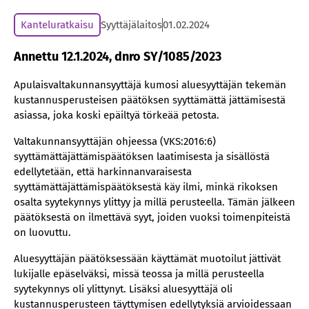
Kanteluratkaisu
Syyttäjälaitos
01.02.2024
Annettu 12.1.2024, dnro SY/1085/2023
Apulaisvaltakunnansyyttäjä kumosi aluesyyttäjän tekemän
kustannusperusteisen päätöksen syyttämättä jättämisestä
asiassa, joka koski epäiltyä törkeää petosta.
Valtakunnansyyttäjän ohjeessa (VKS:2016:6)
syyttämättäjättämispäätöksen laatimisesta ja sisällöstä
edellytetään, että harkinnanvaraisesta
syyttämättäjättämispäätöksestä käy ilmi, minkä rikoksen
osalta syytekynnys ylittyy ja millä perusteella. Tämän jälkeen
päätöksestä on ilmettävä syyt, joiden vuoksi toimenpiteistä
on luovuttu.
Aluesyyttäjän päätöksessään käyttämät muotoilut jättivät
lukijalle epäselväksi, missä teossa ja millä perusteella
syytekynnys oli ylittynyt. Lisäksi aluesyyttäjä oli
kustannusperusteen täyttymisen edellytyksiä arvioidessaan