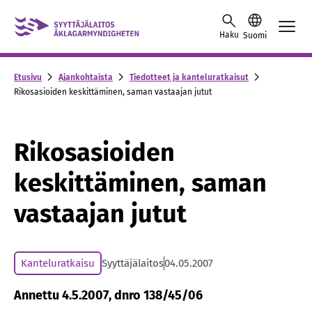
Skip to content -saavutettavuusohje
Haku
Suomi
Etusivu
Ajankohtaista
Tiedotteet ja kanteluratkaisut
Rikosasioiden keskittäminen, saman vastaajan jutut
Rikosasioiden
keskittäminen, saman
vastaajan jutut
Kanteluratkaisu
Syyttäjälaitos
04.05.2007
Annettu 4.5.2007, dnro 138/45/06