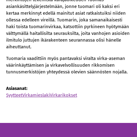
asiankäsittelyjärjestelmään, jonne tuomari oli kaksi eri
kertaa merkinnyt edellä mainitut asiat ratkaistuiksi niiden
ollessa edelleen vireillä. Tuomarin, joka samanaikaisesti
haki toista tuomarinvirkaa, katsottiin pyrkineen hyötymään
välttymällä haitallisilta seurauksilta, joita vanhojen asioiden
ilmitulo juttujen ikärakenteen seurannassa olisi hänelle
aiheuttanut.
Tuomaria vaadittiin myös pantavaksi viralta virka-aseman
väärinkäyttämisen ja virkavelvollisuuden rikkomisen
tunnusmerkistöjen yhteydessä olevien säännösten nojalla.
Asiasanat:
Syytteet
Virkamieslaki
Virkarikokset