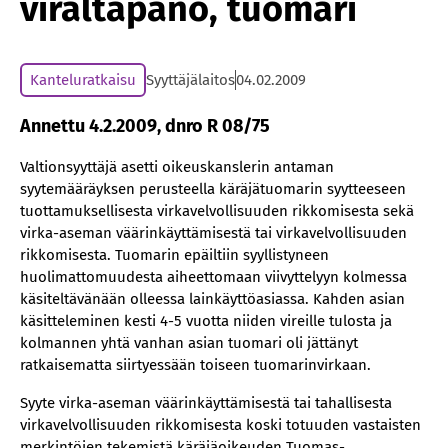
viraltapano, tuomari
Kanteluratkaisu
Syyttäjälaitos
04.02.2009
Annettu 4.2.2009, dnro R 08/75
Valtionsyyttäjä asetti oikeuskanslerin antaman
syytemääräyksen perusteella käräjätuomarin syytteeseen
tuottamuksellisesta virkavelvollisuuden rikkomisesta sekä
virka-aseman väärinkäyttämisestä tai virkavelvollisuuden
rikkomisesta. Tuomarin epäiltiin syyllistyneen
huolimattomuudesta aiheettomaan viivyttelyyn kolmessa
käsiteltävänään olleessa lainkäyttöasiassa. Kahden asian
käsitteleminen kesti 4-5 vuotta niiden vireille tulosta ja
kolmannen yhtä vanhan asian tuomari oli jättänyt
ratkaisematta siirtyessään toiseen tuomarinvirkaan.
Syyte virka-aseman väärinkäyttämisestä tai tahallisesta
virkavelvollisuuden rikkomisesta koski totuuden vastaisten
merkintöjen tekemistä käräjäoikeuden Tuomas-