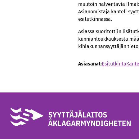
muutoin halventavia ilmais
Asianomistaja kanteli syyt
esitutkinnassa.
Asiassa suoritettiin lisätu
kunnianloukkauksesta määrä
kihlakunnansyyttäjän tieto
Asiasanat:
Esitutkinta
Kante