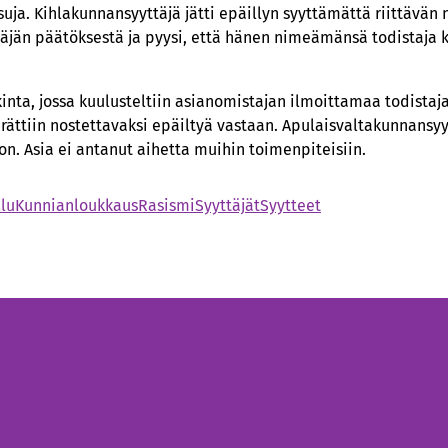
uja. Kihlakunnansyyttäjä jätti epäillyn syyttämättä riittävän
täjän päätöksestä ja pyysi, että hänen nimeämänsä todistaja k
tkinta, jossa kuulusteltiin asianomistajan ilmoittamaa todistaj
ttiin nostettavaksi epäiltyä vastaan. Apulaisvaltakunnansyyt
on. Asia ei antanut aihetta muihin toimenpiteisiin.
lu
Kunnianloukkaus
Rasismi
Syyttäjät
Syytteet