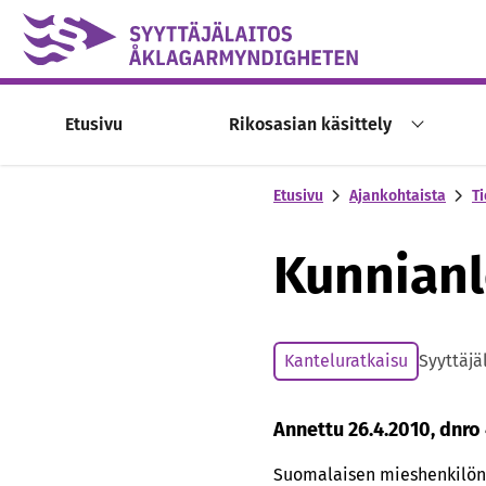
Skip to content -saavutettavuusohje
Etusivu
Rikosasian käsittely
Etusivu
Ajankohtaista
Ti
Kunnian
Kanteluratkaisu
Syyttäjä
Annettu 26.4.2010, dnro
Suomalaisen mieshenkilön e