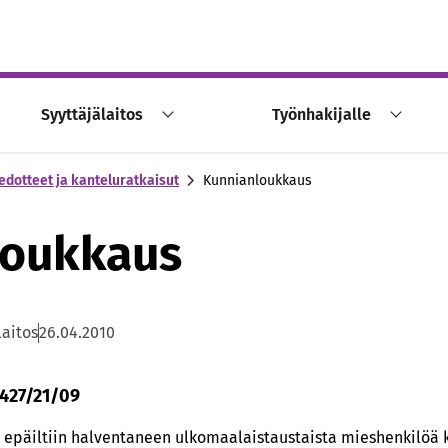
Syyttäjälaitos
Työnhakijalle
edotteet ja kanteluratkaisut
Kunnianloukkaus
loukkaus
laitos
26.04.2010
 427/21/09
päiltiin halventaneen ulkomaalaistaustaista mieshenkilöä kä