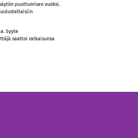
 näytön puuttumisen vuoksi.
uulusteltaisiin
aa. Syyte
täjä saattoi ratkaisunsa