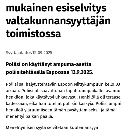
mukainen esiselvitys
valtakunnansyyttäjän
toimistossa
Syyttäjälaitos
15.09.2025
Poliisi on käyttänyt ampuma-asetta
poliisitehtävällä Espoossa 13.9.2025.
Poliisi sai hälytystehtävän Espoon Niittykumpuun kello 03
aikaan. Poliisi oli saavuttuaan tapahtumapaikalle tavannut
henkilön, joka käyttäytyi uhkaavasti. Henkilöllä oli teräase
kädessään, eikä hän totellut poliisin käskyjä. Poliisi ampui
henkilöä yläruumiiseen tämän pysäyttämiseksi, ja tämä
menehtyi paikan päällä.
Menehtymisen syytä selvitetään kuolemansyyn