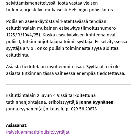
selvittämismenettelyssä, josta vastaa yleisen
tutkintajärjestelyn mukaisesti Helsingin poliisilaitos.
Poliisien aseenkäytöstä virkatehtävässä tehdään
esitutkintalain mukainen esiselvitys (ilmoitusnumero
1225/R/1044/25). Koska esiselvityksen kohteena ovat
poliisit, tutkinnanjohtajana toimii syyttäjä. Esiselvityksessä
syyttäjä arvioi, onko poliisin toiminnasta syytä aloittaa
esitutkinta.
Asiasta tiedotetaan myöhemmin lisää. Syyttäjällä ei ole
asiasta tutkinnan tässä vaiheessa enempää tiedotettavaa.
Esitutkintalain 2 luvun 4 §:ssä tarkoitettuna
tutkinnanjohtajana, erikoissyyttäjä
Jonna Ryynänen
,
jonna.ryynanen(at)oikeus.fi, p. 029 56 20873
Asiasanat:
Palveluammatit
Poliisit
Syyttäjät