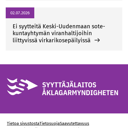
02.07.2026
Ei syytteitä Keski-Uudenmaan sote-
kuntayhtymän viranhaltijoihin
liittyvissä virkarikosepäilyissä
Tietoa sivustosta
Tietosuoja
Saavutettavuus