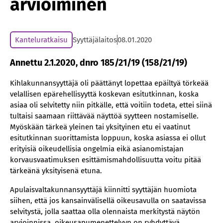
arvioiminen
Kanteluratkaisu
Syyttäjälaitos
08.01.2020
Annettu 2.1.2020, dnro 185/21/19 (158/21/19)
Kihlakunnansyyttäjä oli päättänyt lopettaa epäiltyä törkeää
velallisen epärehellisyyttä koskevan esitutkinnan, koska
asiaa oli selvitetty niin pitkälle, että voitiin todeta, ettei siinä
tultaisi saamaan riittävää näyttöä syytteen nostamiselle.
Myöskään tärkeä yleinen tai yksityinen etu ei vaatinut
esitutkinnan suorittamista loppuun, koska asiassa ei ollut
erityisiä oikeudellisia ongelmia eikä asianomistajan
korvausvaatimuksen esittämismahdollisuutta voitu pitää
tärkeänä yksityisenä etuna.
Apulaisvaltakunnansyyttäjä kiinnitti syyttäjän huomiota
siihen, että jos kansainvälisellä oikeusavulla on saatavissa
selvitystä, jolla saattaa olla olennaista merkitystä näytön
arvioinnissa, oikeusapumenettelyyn on ryhdyttävä