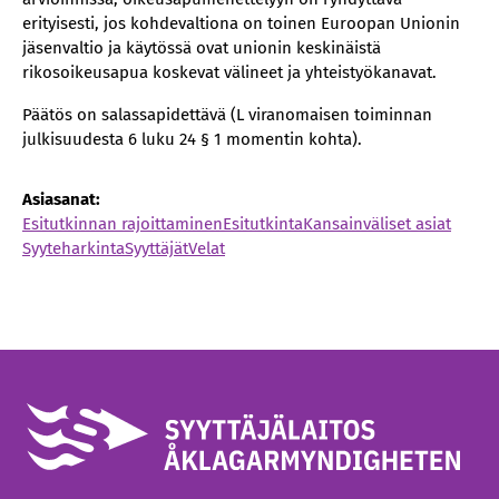
erityisesti, jos kohdevaltiona on toinen Euroopan Unionin
jäsenvaltio ja käytössä ovat unionin keskinäistä
rikosoikeusapua koskevat välineet ja yhteistyökanavat.
Päätös on salassapidettävä (L viranomaisen toiminnan
julkisuudesta 6 luku 24 § 1 momentin kohta).
Asiasanat:
Esitutkinnan rajoittaminen
Esitutkinta
Kansainväliset asiat
Syyteharkinta
Syyttäjät
Velat