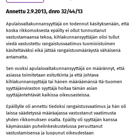
Annettu 2.9.2013, dnro 32/44/13
Apulaisvaltakunnansyyttäjä on todennut käsityksenään, että
koska rikkomuksesta epäilty ei ollut tunnustanut
vastustamaansa tekoa, kihlakunnansyyttäjän olisi tullut
viedä vastustettu rangaistusvaatimus tuomioistuimen
käsiteltäväksi eikä jättää rangaistusmääräystä vähäisenä
antamatta.
Sen vuoksi apulaisvaltakunnansyyttäjä on määrännyt, että
asiassa toimitetaan esitutkinta ja että johtava
kihlakunnansyyttäjä tai hänen määräämänsä Itä-Suomen
syyttäjänviraston syyttäjä hoitaa tämän asian
syyttäjäntehtävät kaikissa oikeusasteissa.
Epäillylle oli annettu tiedoksi rangaistusvaatimus ja hän oli
laissa säädetyssä määräajassa vastustanut vaatimusta
yhden rikkomuksen osalta. Epäilty oli syyttäjän kanssa
käymässään puhelinkeskustelussa peruuttanut
vastustamisensa ja luopunut oikeudestaan