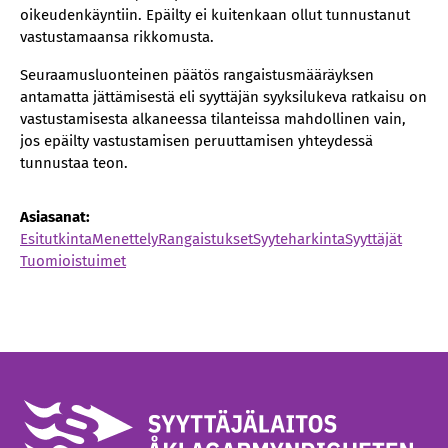
oikeudenkäyntiin. Epäilty ei kuitenkaan ollut tunnustanut
vastustamaansa rikkomusta.
Seuraamusluonteinen päätös rangaistusmääräyksen
antamatta jättämisestä eli syyttäjän syyksilukeva ratkaisu on
vastustamisesta alkaneessa tilanteissa mahdollinen vain,
jos epäilty vastustamisen peruuttamisen yhteydessä
tunnustaa teon.
Asiasanat:
Esitutkinta
Menettely
Rangaistukset
Syyteharkinta
Syyttäjät
Tuomioistuimet