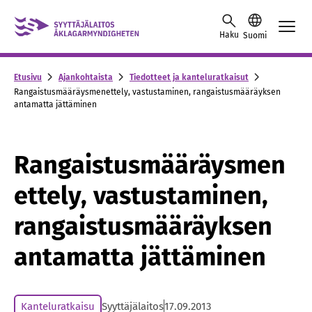
Skip to content -saavutettavuusohje
Haku
Suomi
Etusivu
Ajankohtaista
Tiedotteet ja kanteluratkaisut
Rangaistusmääräysmenettely, vastustaminen, rangaistusmääräyksen
antamatta jättäminen
Rangaistusmääräysmen
ettely, vastustaminen,
rangaistusmääräyksen
antamatta jättäminen
Kanteluratkaisu
Syyttäjälaitos
17.09.2013