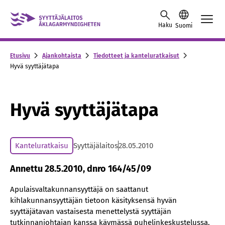
Skip to content -saavutettavuusohje
Haku
Suomi
Etusivu
Ajankohtaista
Tiedotteet ja kanteluratkaisut
Hyvä syyttäjätapa
Hyvä syyttäjätapa
Kanteluratkaisu
Syyttäjälaitos
28.05.2010
Annettu 28.5.2010, dnro 164/45/09
Apulaisvaltakunnansyyttäjä on saattanut
kihlakunnansyyttäjän tietoon käsityksensä hyvän
syyttäjätavan vastaisesta menettelystä syyttäjän
tutkinnanjohtajan kanssa käymässä puhelinkeskustelussa.