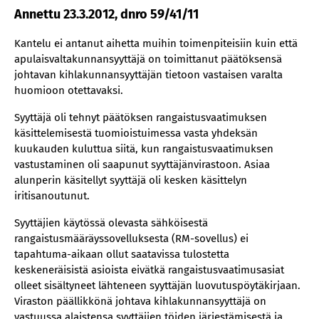
Annettu 23.3.2012, dnro 59/41/11
Kantelu ei antanut aihetta muihin toimenpiteisiin kuin että
apulaisvaltakunnansyyttäjä on toimittanut päätöksensä
johtavan kihlakunnansyyttäjän tietoon vastaisen varalta
huomioon otettavaksi.
Syyttäjä oli tehnyt päätöksen rangaistusvaatimuksen
käsittelemisestä tuomioistuimessa vasta yhdeksän
kuukauden kuluttua siitä, kun rangaistusvaatimuksen
vastustaminen oli saapunut syyttäjänvirastoon. Asiaa
alunperin käsitellyt syyttäjä oli kesken käsittelyn
iritisanoutunut.
Syyttäjien käytössä olevasta sähköisestä
rangaistusmääräyssovelluksesta (RM-sovellus) ei
tapahtuma-aikaan ollut saatavissa tulostetta
keskeneräisistä asioista eivätkä rangaistusvaatimusasiat
olleet sisältyneet lähteneen syyttäjän luovutuspöytäkirjaan.
Viraston päällikkönä johtava kihlakunnansyyttäjä on
vastuussa alaistensa syyttäjien töiden järjestämisestä ja