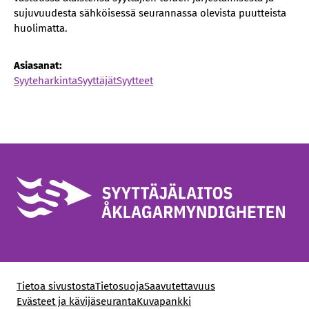
sujuvuudesta sähköisessä seurannassa olevista puutteista
huolimatta.
Asiasanat:
Syyteharkinta
Syyttäjät
Syytteet
Tietoa sivustosta
Tietosuoja
Saavutettavuus
Evästeet ja kävijäseuranta
Kuvapankki