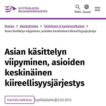
Skip to content -saavutettavuusohje
Haku
Suomi
Etusivu
Ajankohtaista
Tiedotteet ja kanteluratkaisut
Asian käsittelyn viipyminen, asioiden keskinäinen kiireellisyysjärjestys
Asian käsittelyn
viipyminen, asioiden
keskinäinen
kiireellisyysjärjestys
Kanteluratkaisu
Syyttäjälaitos
23.03.2012