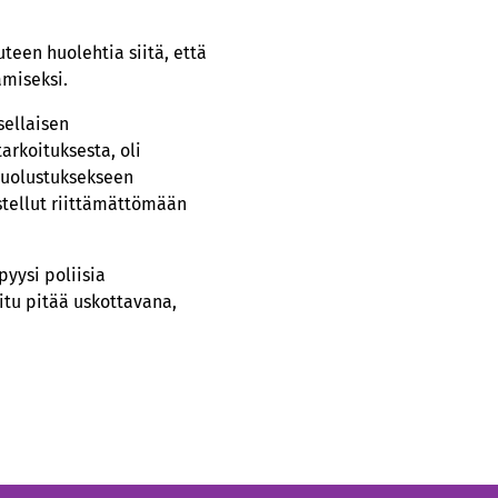
teen huolehtia siitä, että
amiseksi.
sellaisen
arkoituksesta, oli
 puolustuksekseen
stellut riittämättömään
yysi poliisia
itu pitää uskottavana,