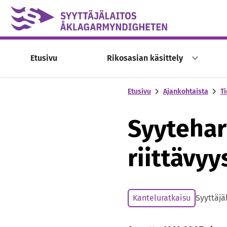
Skip to content -saavutettavuusohje
Etusivu
Rikosasian käsittely
Etusivu
Ajankohtaista
Ti
Syytehar
riittävyy
Kanteluratkaisu
Syyttäjä