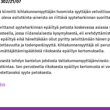
o 302/21/07
 kiinnitti kihlakunnansyyttäjän huomiota syyttäjän velvollisuu
oleva esitutkinta-aineisto on riittävä syyteharkinnan suoritt
orittanut syyteharkinnan epäiltyä petosta koskevassa asiassa 
steella, jossa riidanalaisesta kysymyksestä, eli erehdyttämist
a epäiltyä eikä häneltäkään ollut pyritty selvittämään hänen
tettavuutta ja todenperäisyyttä. Kihlakunnansyyttäjä oli peru
ämättäjättämispäätöstä rikoksesta epäillyn kertomuksella.
sestä tehdyn kantelun johdosta Valtakunnansyyttäjänvirasto p
utkintaa. Sen perusteella rikoksesta epäillyn kertomusta ei vo
stettavaksi syyte petoksesta.
äys