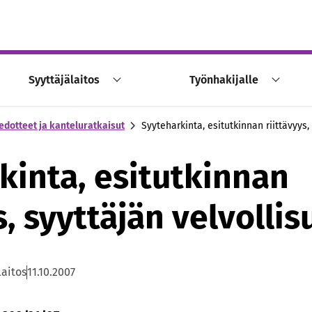
Syyttäjälaitos
Työnhakijalle
edotteet ja kanteluratkaisut
Syyteharkinta, esitutkinnan riittävyys,
kinta, esitutkinnan
s, syyttäjän velvollis
laitos
11.10.2007