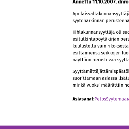
Annettu 11.10.2007, dnr
Apulaisvaltakunnansyyttäjä
syyteharkinnan perusteena 
Kihlakunnansyyttäjä oli su
esitutkintapöytäkirjan peru
kuulusteltu vain rikoksest
esittämiensä seikkojen luo
näyttöön perustuvaa syytt
Syyttämättäjättämispäätök
suorittamaan asiassa lisät
minkä vuoksi määrättiin no
Asiasanat:
Petos
Syytemäär