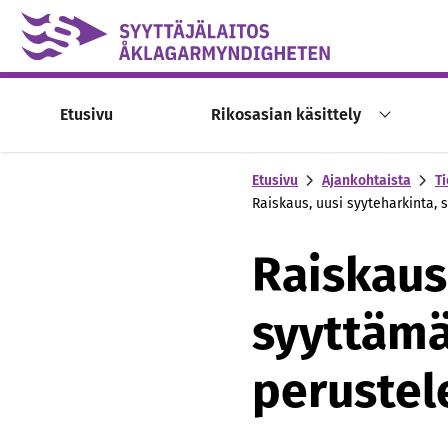
Skip to content -saavutettavuusohje
Etusivu
Rikosasian käsittely
Etusivu
Ajankohtaista
Ti
Raiskaus, uusi syyteharkinta,
Raiskaus
syyttämä
peruste