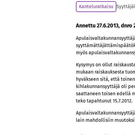
Kanteluratkaisu
Syyttäjä
Annettu 27.6.2013, dnro 
Apulaisvaltakunnansyyttäjä
syyttämättäjättämispäätök
myös apulaisvaltakunnansyy
Kysymys on ollut raiskaust
mukaan raiskauksesta tuom
hyväkseen sitä, että toine
kihlakunnansyyttäjä oli pe
saattaneen toisen edellä m
teko tapahtunut 15.7.2012.
Apulaisvaltakunnansyyttäj
lain mahdollisiin muutoksi