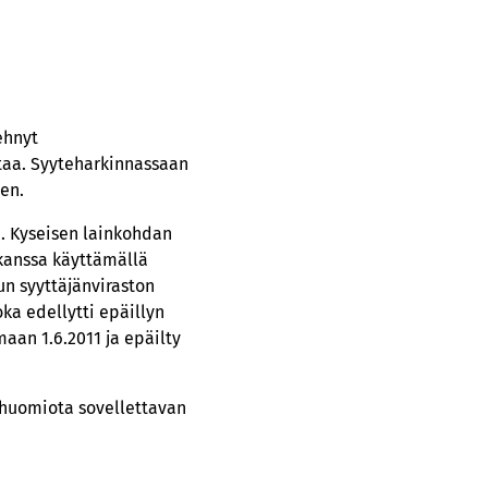
ehnyt
taa. Syyteharkinnassaan
een.
ä. Kyseisen lainkohdan
kanssa käyttämällä
n syyttäjänviraston
ka edellytti epäillyn
aan 1.6.2011 ja epäilty
 huomiota sovellettavan