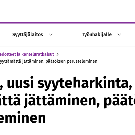
Syyttäjälaitos
Työnhakijalle
edotteet ja kanteluratkaisut
 syyttämättä jättäminen, päätöksen perusteleminen
, uusi syyteharkinta,
ttä jättäminen, pää
leminen