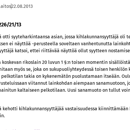
laitos
22.08.2013
226/21/13
 otti syyteharkintaansa asian, jossa kihlakunnansyyttäjä oli t
sen ei näyttöä -perusteella soveltaen vanhentunutta lainkoh
ttäjä katsoi, ettei riittävää näyttöä ollut syytteen nostamis
a koskevan rikoslain 20 luvun 1 §:n toisen momentin sisällöist
itaan myös se, joka on sukupuoliyhteydessä toisen henkilön 
n pelkotilan takia on kykenemätön puolustamaan itseään. Oulu
rusteluissaan viitannut lainkohdan aiempaan sanamuotoon, jo
ainitun kaltaiseen pelkotilaan. Uusi sanamuoto on tullut voim
ä kehotti kihlakunnansyyttäjää vastaisuudessa kiinnittämään
in.