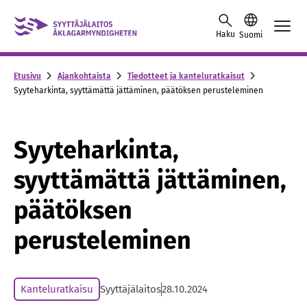
Skip to content -saavutettavuusohje
Haku
Suomi
Etusivu
Ajankohtaista
Tiedotteet ja kanteluratkaisut
Syyteharkinta, syyttämättä jättäminen, päätöksen perusteleminen
Syyteharkinta,
syyttämättä jättäminen,
päätöksen
perusteleminen
Kanteluratkaisu
Syyttäjälaitos
28.10.2024