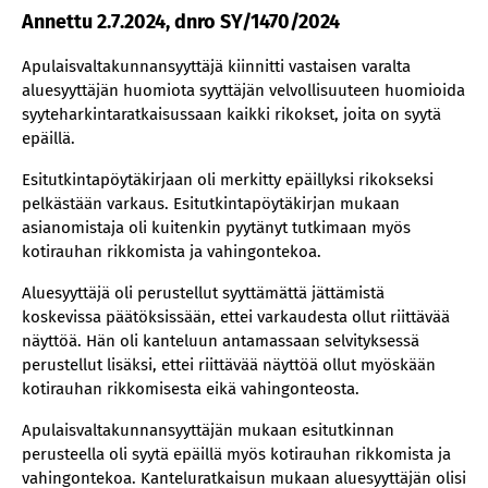
Annettu 2.7.2024, dnro SY/1470/2024
Apulaisvaltakunnansyyttäjä kiinnitti vastaisen varalta
aluesyyttäjän huomiota syyttäjän velvollisuuteen huomioida
syyteharkintaratkaisussaan kaikki rikokset, joita on syytä
epäillä.
Esitutkintapöytäkirjaan oli merkitty epäillyksi rikokseksi
pelkästään varkaus. Esitutkintapöytäkirjan mukaan
asianomistaja oli kuitenkin pyytänyt tutkimaan myös
kotirauhan rikkomista ja vahingontekoa.
Aluesyyttäjä oli perustellut syyttämättä jättämistä
koskevissa päätöksissään, ettei varkaudesta ollut riittävää
näyttöä. Hän oli kanteluun antamassaan selvityksessä
perustellut lisäksi, ettei riittävää näyttöä ollut myöskään
kotirauhan rikkomisesta eikä vahingonteosta.
Apulaisvaltakunnansyyttäjän mukaan esitutkinnan
perusteella oli syytä epäillä myös kotirauhan rikkomista ja
vahingontekoa. Kanteluratkaisun mukaan aluesyyttäjän olisi