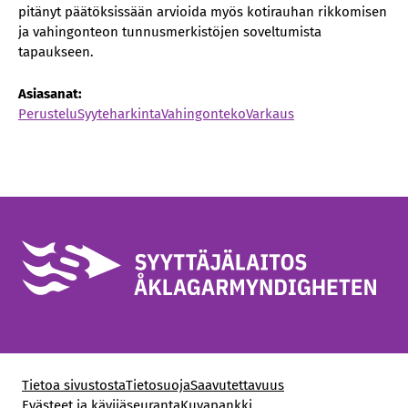
pitänyt päätöksissään arvioida myös kotirauhan rikkomisen
ja vahingonteon tunnusmerkistöjen soveltumista
tapaukseen.
Asiasanat:
Perustelu
Syyteharkinta
Vahingonteko
Varkaus
Tietoa sivustosta
Tietosuoja
Saavutettavuus
Evästeet ja kävijäseuranta
Kuvapankki