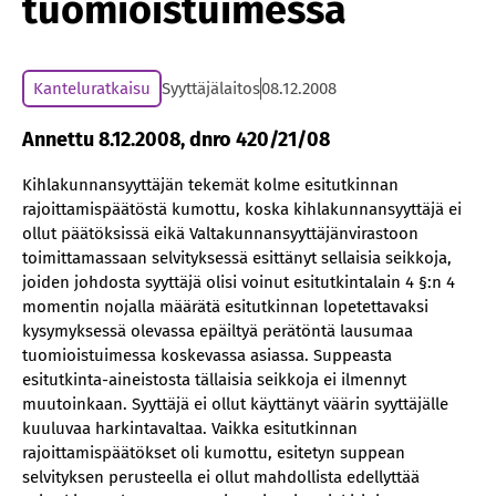
tuomioistuimessa
Kanteluratkaisu
Syyttäjälaitos
08.12.2008
Annettu 8.12.2008, dnro 420/21/08
Kihlakunnansyyttäjän tekemät kolme esitutkinnan
rajoittamispäätöstä kumottu, koska kihlakunnansyyttäjä ei
ollut päätöksissä eikä Valtakunnansyyttäjänvirastoon
toimittamassaan selvityksessä esittänyt sellaisia seikkoja,
joiden johdosta syyttäjä olisi voinut esitutkintalain 4 §:n 4
momentin nojalla määrätä esitutkinnan lopetettavaksi
kysymyksessä olevassa epäiltyä perätöntä lausumaa
tuomioistuimessa koskevassa asiassa. Suppeasta
esitutkinta-aineistosta tällaisia seikkoja ei ilmennyt
muutoinkaan. Syyttäjä ei ollut käyttänyt väärin syyttäjälle
kuuluvaa harkintavaltaa. Vaikka esitutkinnan
rajoittamispäätökset oli kumottu, esitetyn suppean
selvityksen perusteella ei ollut mahdollista edellyttää