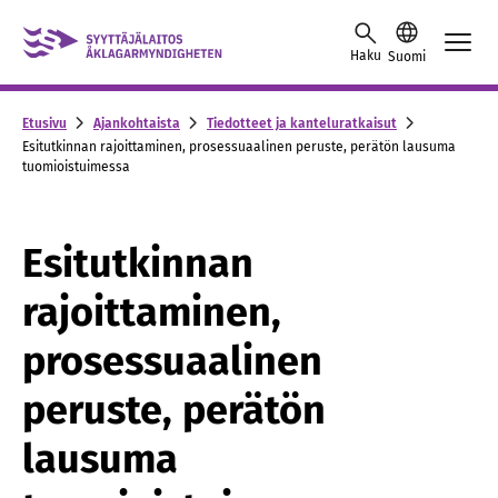
Skip to content -saavutettavuusohje
Haku
Suomi
Etusivu
Ajankohtaista
Tiedotteet ja kanteluratkaisut
Esitutkinnan rajoittaminen, prosessuaalinen peruste, perätön lausuma
tuomioistuimessa
Esitutkinnan
rajoittaminen,
prosessuaalinen
peruste, perätön
lausuma