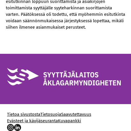
esitutkinnan loppuun suorittamista ja asiakirjojen
toimittamista syyttäjälle syyteharkinnan suorittamista
varten. Päätöksessä oli todettu, että myöhemmin esitutkinta
voidaan säännönmukaisessa järjestyksessä lopettaa, mikäli
siihen ilmenee asianmukaiset perusteet.
Tietoa sivustosta
Tietosuoja
Saavutettavuus
Evästeet ja kävijäseuranta
Kuvapankki