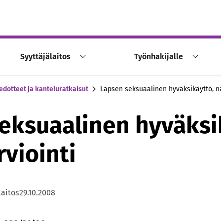
Syyttäjälaitos
Työnhakijalle
edotteet ja kanteluratkaisut
Lapsen seksuaalinen hyväksikäyttö, nä
eksuaalinen hyväksi
rviointi
laitos
29.10.2008