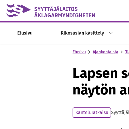
Skip to content -saavutettavuusohje
Etusivu
Rikosasian käsittely
Etusivu
Ajankohtaista
Ti
Lapsen s
näytön a
Kanteluratkaisu
Syyttäjä