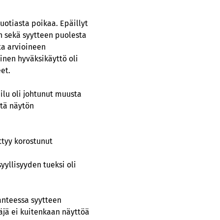
uotiasta poikaa. Epäillyt
in sekä syytteen puolesta
ta arvioineen
inen hyväksikäyttö oli
et.
ilu oli johtunut muusta
ttä näytön
ttyy korostunut
yllisyyden tueksi oli
lanteessa syytteen
äjä ei kuitenkaan näyttöä