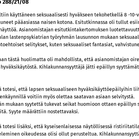
o 288/21/08
ltiin käyttäneen seksuaalisesti hyväkseen tekohetkellä 8 -10-v
uneet pääasiassa naisen kotona. Esitutkinnassa oli tullut esi
näyttöä. Asianomistajan esitutkintakertomuksen luotettavuut
aalan lastenpsykiatrian työryhmän lausunnon mukaan seksuaal
oehtoiset selitykset, kuten seksuaaliset fantasiat, vahvistune
n tästä huolimatta oli mahdollista, että asianomistajan oire
 hyväksikäytöstä. Kihlakunnansyyttäjä jätti epäillyn syyttämä
 totesi, että lapsen seksuaaliseen hyväksikäyttöepäilyihin lii
enkäynnillä voitiin myös olettaa saatavan asiaan selvitystä.
n mukaan syytettä tukevat seikat huomioon ottaen epäillyn sy
tä. Syyte määrättiin nostettavaksi.
totesi lisäksi, että kyseisenlaisessa näytöllisessä ristiriitati
eleminen oikeudessa olisi ollut perusteltua. Kihlakunnansyytt