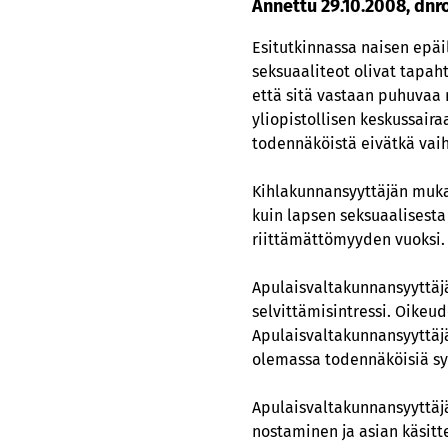
Annettu 29.10.2008, dnr
Esitutkinnassa naisen epäi
seksuaaliteot olivat tapaht
että sitä vastaan puhuvaa 
yliopistollisen keskussair
todennäköistä eivätkä vaiht
Kihlakunnansyyttäjän mukaa
kuin lapsen seksuaalisesta
riittämättömyyden vuoksi.
Apulaisvaltakunnansyyttäjä
selvittämisintressi. Oikeud
Apulaisvaltakunnansyyttäjä
olemassa todennäköisiä syi
Apulaisvaltakunnansyyttäjä 
nostaminen ja asian käsitt