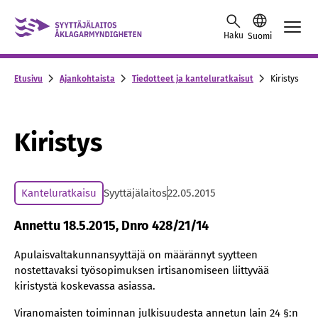
Siirry sisältöön
Haku
Suomi
Etusivu
Ajankohtaista
Tiedotteet ja kanteluratkaisut
Kiristys
Kiristys
Kanteluratkaisu
Syyttäjälaitos
22.05.2015
Annettu 18.5.2015, Dnro 428/21/14
Apulaisvaltakunnansyyttäjä on määrännyt syytteen
nostettavaksi työsopimuksen irtisanomiseen liittyvää
kiristystä koskevassa asiassa.
Viranomaisten toiminnan julkisuudesta annetun lain 24 §:n