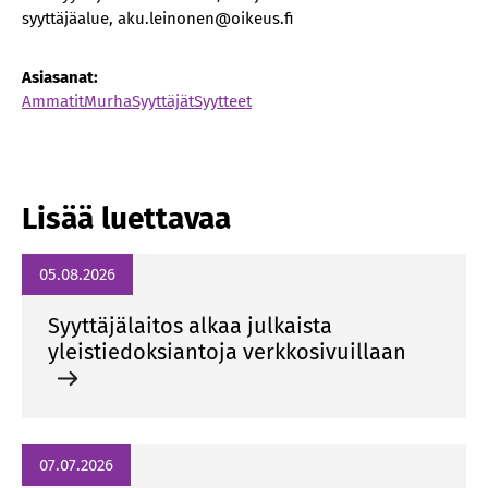
syyttäjäalue, aku.leinonen@oikeus.fi
Asiasanat:
Ammatit
Murha
Syyttäjät
Syytteet
Lisää luettavaa
05.08.2026
Syyttäjälaitos alkaa julkaista
yleistiedoksiantoja verkkosivuillaan
07.07.2026