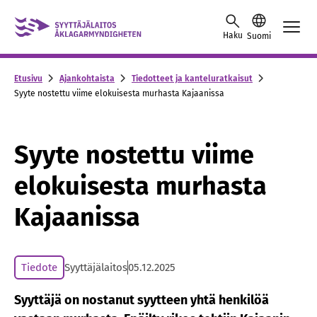
Skip to content -saavutettavuusohje
Haku
Suomi
Etusivu
Ajankohtaista
Tiedotteet ja kanteluratkaisut
Syyte nostettu viime elokuisesta murhasta Kajaanissa
Syyte nostettu viime
elokuisesta murhasta
Kajaanissa
Tiedote
Syyttäjälaitos
05.12.2025
Syyttäjä on nostanut syytteen yhtä henkilöä