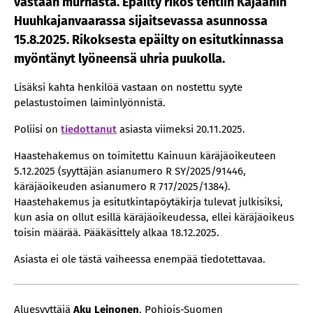
vastaan murhasta. Epäilty rikos tehtiin Kajaanin
Huuhkajanvaarassa sijaitsevassa asunnossa
15.8.2025. Rikoksesta epäilty on esitutkinnassa
myöntänyt lyöneensä uhria puukolla.
Lisäksi kahta henkilöä vastaan on nostettu syyte
pelastustoimen laiminlyönnistä.
Poliisi on
tiedottanut
asiasta viimeksi 20.11.2025.
Haastehakemus on toimitettu Kainuun käräjäoikeuteen
5.12.2025 (syyttäjän asianumero R SY/2025/91446,
käräjäoikeuden asianumero R 717/2025/1384).
Haastehakemus ja esitutkintapöytäkirja tulevat julkisiksi,
kun asia on ollut esillä käräjäoikeudessa, ellei käräjäoikeus
toisin määrää. Pääkäsittely alkaa 18.12.2025.
Asiasta ei ole tästä vaiheessa enempää tiedotettavaa.
Aluesyyttäjä
Aku Leinonen
, Pohjois-Suomen