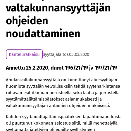
valtakunnansyyttäjän
ohjeiden
noudattaminen
Kanteluratkaisu
Syyttäjälaitos
05.03.2020
Annettu 25.2.2020, dnrot 196/21/19 ja 197/21/19
Apulaisvaltakunnansyyttäjä on kiinnittänyt aluesyyttäjän
huomiota syyttäjän velvollisuksiin tehdä syyteharkintansa
riittävän esitutkinnan perusteella sekä laatia ja perustella
syyttämättäjättämispäätökset asianmukaisesti ja
valtakunnansyyttäjän antamien ohjeiden mukaisesti.
Kahden syyttämättäjättämispäätöksen tapahtumatiedoista
oli puuttunut kokonaan selostus siitä, millä menettelyllä
syyttämättä jätettyjen oli epäilty syyllistyneen