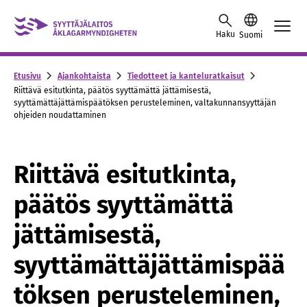
Skip to content -saavutettavuusohje
Haku
Suomi
Etusivu
Ajankohtaista
Tiedotteet ja kanteluratkaisut
Riittävä esitutkinta, päätös syyttämättä jättämisestä,
syyttämättäjättämispäätöksen perusteleminen, valtakunnansyyttäjän
ohjeiden noudattaminen
Riittävä esitutkinta,
päätös syyttämättä
jättämisestä,
syyttämättäjättämispää
töksen perusteleminen,