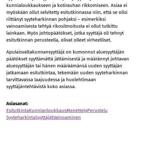
kunnialoukkaukseen ja kotirauhan rikkomiseen. Asiaa ei
myöskään ollut selvitetty esitutkinnassa niin, että se olisi
riittänyt syyteharkinnan pohjaksi – esimerkiksi
vainoamisesta tehtyä rikosilmoitusta ei ollut tutkittu
lainkaan. Myös johtopäätökset, jotka syyttäjä oli tehnyt
esitutkinnan perusteella, olivat olleet virheelliset.
Apulaisvaltakunnansyyttäjä on kumonnut aluesyyttäjän
päätökset syyttämättä jättämisestä ja määrännyt johtavan
aluesyyttäjän tai hänen määräämänsä uuden syyttäjän
jatkamaan esitutkintaa, tekemään uuden syyteharkinnan
tarvittavassa laajuudessa ja huolehtimaan
syyttäjäntehtävistä koko asiassa.
Asiasanat:
Esitutkinta
Kunnianloukkaus
Menettely
Perustelu
Syyteharkinta
Syyttäjät
Vainoaminen