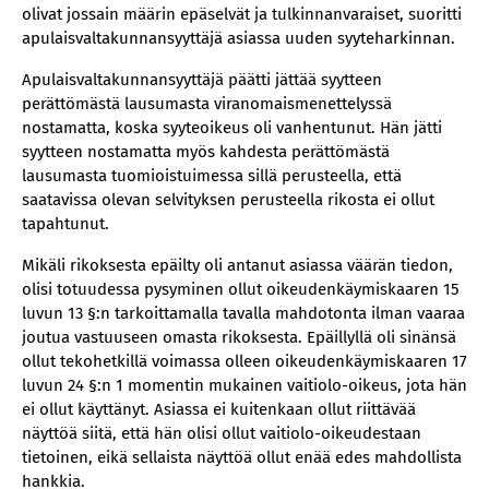
olivat jossain määrin epäselvät ja tulkinnanvaraiset, suoritti
apulaisvaltakunnansyyttäjä asiassa uuden syyteharkinnan.
Apulaisvaltakunnansyyttäjä päätti jättää syytteen
perättömästä lausumasta viranomaismenettelyssä
nostamatta, koska syyteoikeus oli vanhentunut. Hän jätti
syytteen nostamatta myös kahdesta perättömästä
lausumasta tuomioistuimessa sillä perusteella, että
saatavissa olevan selvityksen perusteella rikosta ei ollut
tapahtunut.
Mikäli rikoksesta epäilty oli antanut asiassa väärän tiedon,
olisi totuudessa pysyminen ollut oikeudenkäymiskaaren 15
luvun 13 §:n tarkoittamalla tavalla mahdotonta ilman vaaraa
joutua vastuuseen omasta rikoksesta. Epäillyllä oli sinänsä
ollut tekohetkillä voimassa olleen oikeudenkäymiskaaren 17
luvun 24 §:n 1 momentin mukainen vaitiolo-oikeus, jota hän
ei ollut käyttänyt. Asiassa ei kuitenkaan ollut riittävää
näyttöä siitä, että hän olisi ollut vaitiolo-oikeudestaan
tietoinen, eikä sellaista näyttöä ollut enää edes mahdollista
hankkia.