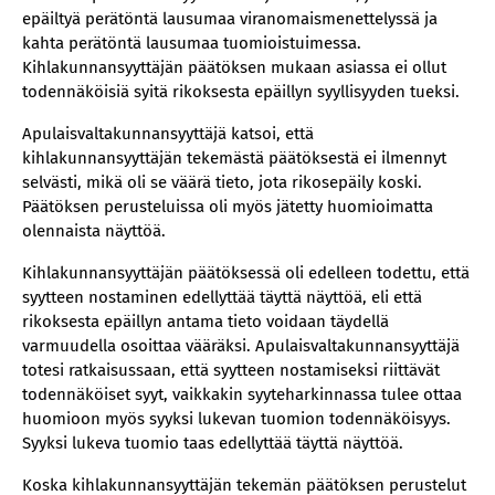
epäiltyä perätöntä lausumaa viranomaismenettelyssä ja
kahta perätöntä lausumaa tuomioistuimessa.
Kihlakunnansyyttäjän päätöksen mukaan asiassa ei ollut
todennäköisiä syitä rikoksesta epäillyn syyllisyyden tueksi.
Apulaisvaltakunnansyyttäjä katsoi, että
kihlakunnansyyttäjän tekemästä päätöksestä ei ilmennyt
selvästi, mikä oli se väärä tieto, jota rikosepäily koski.
Päätöksen perusteluissa oli myös jätetty huomioimatta
olennaista näyttöä.
Kihlakunnansyyttäjän päätöksessä oli edelleen todettu, että
syytteen nostaminen edellyttää täyttä näyttöä, eli että
rikoksesta epäillyn antama tieto voidaan täydellä
varmuudella osoittaa vääräksi. Apulaisvaltakunnansyyttäjä
totesi ratkaisussaan, että syytteen nostamiseksi riittävät
todennäköiset syyt, vaikkakin syyteharkinnassa tulee ottaa
huomioon myös syyksi lukevan tuomion todennäköisyys.
Syyksi lukeva tuomio taas edellyttää täyttä näyttöä.
Koska kihlakunnansyyttäjän tekemän päätöksen perustelut