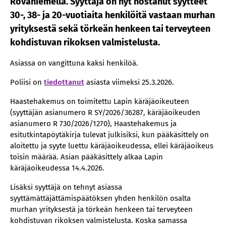
Rovaniemellä. Syyttäjä on nyt nostanut syytteet
30-, 38- ja 20-vuotiaita henkilöitä vastaan murhan
yrityksestä sekä törkeän henkeen tai terveyteen
kohdistuvan rikoksen valmistelusta.
Asiassa on vangittuna kaksi henkilöä.
Poliisi on
tiedottanut
asiasta viimeksi 25.3.2026.
Haastehakemus on toimitettu Lapin käräjäoikeuteen
(syyttäjän asianumero R SY/2026/36287, käräjäoikeuden
asianumero R 730/2026/1270), Haastehakemus ja
esitutkintapöytäkirja tulevat julkisiksi, kun pääkäsittely on
aloitettu ja syyte luettu käräjäoikeudessa, ellei käräjäoikeus
toisin määrää. Asian pääkäsittely alkaa Lapin
käräjäoikeudessa 14.4.2026.
Lisäksi syyttäjä on tehnyt asiassa
syyttämättäjättämispäätöksen yhden henkilön osalta
murhan yrityksestä ja törkeän henkeen tai terveyteen
kohdistuvan rikoksen valmistelusta. Koska samassa