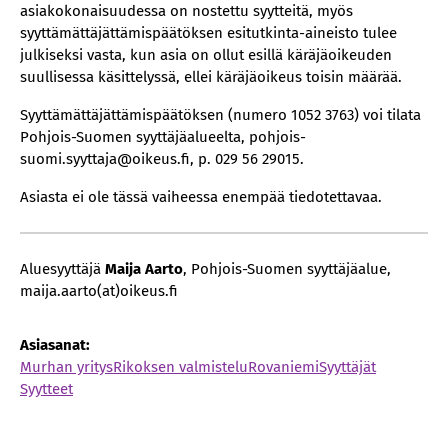
asiakokonaisuudessa on nostettu syytteitä, myös
syyttämättäjättämispäätöksen esitutkinta-aineisto tulee
julkiseksi vasta, kun asia on ollut esillä käräjäoikeuden
suullisessa käsittelyssä, ellei käräjäoikeus toisin määrää.
Syyttämättäjättämispäätöksen (numero 1052 3763) voi tilata
Pohjois-Suomen syyttäjäalueelta, pohjois-
suomi.syyttaja@oikeus.fi, p. 029 56 29015.
Asiasta ei ole tässä vaiheessa enempää tiedotettavaa.
Aluesyyttäjä
Maija Aarto
, Pohjois-Suomen syyttäjäalue,
maija.aarto(at)oikeus.fi
Asiasanat:
Murhan yritys
Rikoksen valmistelu
Rovaniemi
Syyttäjät
Syytteet