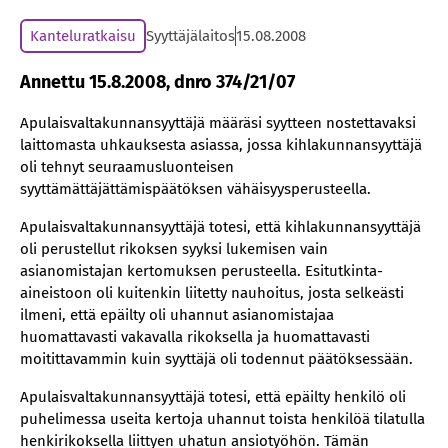
Kanteluratkaisu
Syyttäjälaitos
15.08.2008
Annettu 15.8.2008, dnro 374/21/07
Apulaisvaltakunnansyyttäjä määräsi syytteen nostettavaksi
laittomasta uhkauksesta asiassa, jossa kihlakunnansyyttäjä
oli tehnyt seuraamusluonteisen
syyttämättäjättämispäätöksen vähäisyysperusteella.
Apulaisvaltakunnansyyttäjä totesi, että kihlakunnansyyttäjä
oli perustellut rikoksen syyksi lukemisen vain
asianomistajan kertomuksen perusteella. Esitutkinta-
aineistoon oli kuitenkin liitetty nauhoitus, josta selkeästi
ilmeni, että epäilty oli uhannut asianomistajaa
huomattavasti vakavalla rikoksella ja huomattavasti
moitittavammin kuin syyttäjä oli todennut päätöksessään.
Apulaisvaltakunnansyyttäjä totesi, että epäilty henkilö oli
puhelimessa useita kertoja uhannut toista henkilöä tilatulla
henkirikoksella liittyen uhatun ansiotyöhön. Tämän