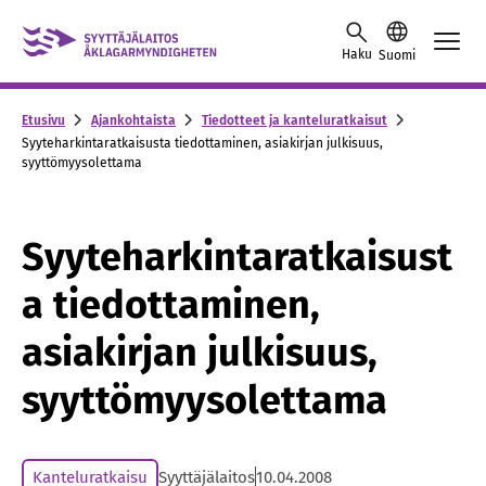
Skip to content -saavutettavuusohje
Haku
Suomi
Etusivu
Ajankohtaista
Tiedotteet ja kanteluratkaisut
Syyteharkintaratkaisusta tiedottaminen, asiakirjan julkisuus,
syyttömyysolettama
Syyteharkintaratkaisust
a tiedottaminen,
asiakirjan julkisuus,
syyttömyysolettama
Kanteluratkaisu
Syyttäjälaitos
10.04.2008