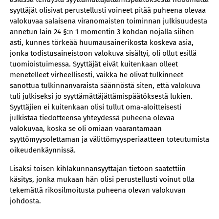
syyttäjät olisivat perustellusti voineet pitää puheena olevaa
valokuvaa salaisena viranomaisten toiminnan julkisuudesta
annetun lain 24 §:n 1 momentin 3 kohdan nojalla siihen
asti, kunnes törkeää huumausainerikosta koskeva asia,
jonka todistusaineistoon valokuva sisältyi, oli ollut esillä
tuomioistuimessa. Syyttäjät eivät kuitenkaan olleet
menetelleet virheellisesti, vaikka he olivat tulkinneet
sanottua tulkinnanvaraista säännöstä siten, että valokuva
tuli julkiseksi jo syyttämättäjättämispäätöksestä lukien.
Syyttäjien ei kuitenkaan olisi tullut oma-aloitteisesti
julkistaa tiedotteensa yhteydessä puheena olevaa
valokuvaa, koska se oli omiaan vaarantamaan
syyttömyysolettaman ja välittömyysperiaatteen toteutumista
oikeudenkäynnissä.
Lisäksi toisen kihlakunnansyyttäjän tietoon saatettiin
käsitys, jonka mukaan hän olisi perustellusti voinut olla
tekemättä rikosilmoitusta puheena olevan valokuvan
johdosta.