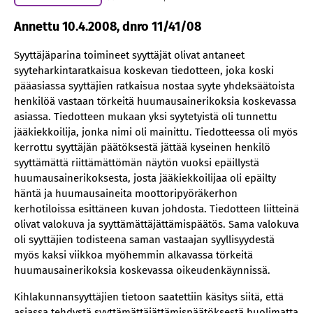
Annettu 10.4.2008, dnro 11/41/08
Syyttäjäparina toimineet syyttäjät olivat antaneet
syyteharkintaratkaisua koskevan tiedotteen, joka koski
pääasiassa syyttäjien ratkaisua nostaa syyte yhdeksäätoista
henkilöä vastaan törkeitä huumausainerikoksia koskevassa
asiassa. Tiedotteen mukaan yksi syytetyistä oli tunnettu
jääkiekkoilija, jonka nimi oli mainittu. Tiedotteessa oli myös
kerrottu syyttäjän päätöksestä jättää kyseinen henkilö
syyttämättä riittämättömän näytön vuoksi epäillystä
huumausainerikoksesta, josta jääkiekkoilijaa oli epäilty
häntä ja huumausaineita moottoripyöräkerhon
kerhotiloissa esittäneen kuvan johdosta. Tiedotteen liitteinä
olivat valokuva ja syyttämättäjättämispäätös. Sama valokuva
oli syyttäjien todisteena saman vastaajan syyllisyydestä
myös kaksi viikkoa myöhemmin alkavassa törkeitä
huumausainerikoksia koskevassa oikeudenkäynnissä.
Kihlakunnansyyttäjien tietoon saatettiin käsitys siitä, että
asiassa tehdystä syyttämättäjättämispäätöksestä huolimatta