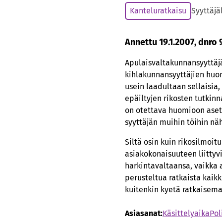
Kanteluratkaisu
Syyttäjä
Annettu 19.1.2007, dnro
Apulaisvaltakunnansyyttäjä
kihlakunnansyyttäjien huom
usein laadultaan sellaisia
epäiltyjen rikosten tutkin
on otettava huomioon aset
syyttäjän muihin töihin nä
Siltä osin kuin rikosilmoi
asiakokonaisuuteen liittyvi
harkintavaltaansa, vaikka a
perusteltua ratkaista kaikk
kuitenkin kyetä ratkaisem
Asiasanat:
Käsittelyaika
Pol