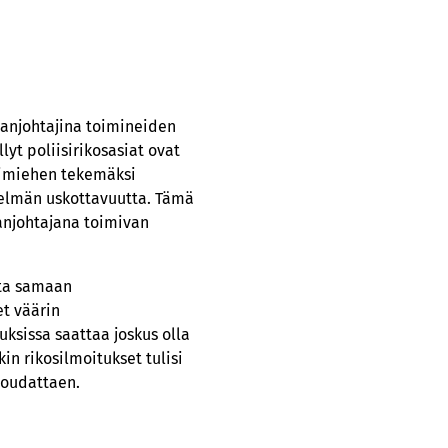
nanjohtajina toimineiden
yt poliisirikosasiat ovat
isimiehen tekemäksi
stelmän uskottavuutta. Tämä
anjohtajana toimivan
sta samaan
et väärin
uksissa saattaa joskus olla
in rikosilmoitukset tulisi
noudattaen.