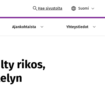
Hae sivustolta
Suomi
Ajankohtaista
Yhteystiedot
ty rikos,
telyn