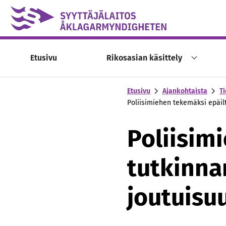
Skip to content -saavutettavuusohje
Etusivu
Rikosasian käsittely
Etusivu
Ajankohtaista
Ti
Poliisimiehen tekemäksi epäilt
Poliisim
tutkinnan
joutuisu