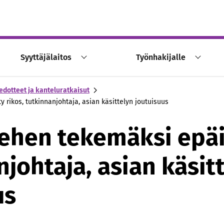
Syyttäjälaitos
Työnhakijalle
edotteet ja kanteluratkaisut
y rikos, tutkinnanjohtaja, asian käsittelyn joutuisuus
iehen tekemäksi epäil
johtaja, asian käsit
us