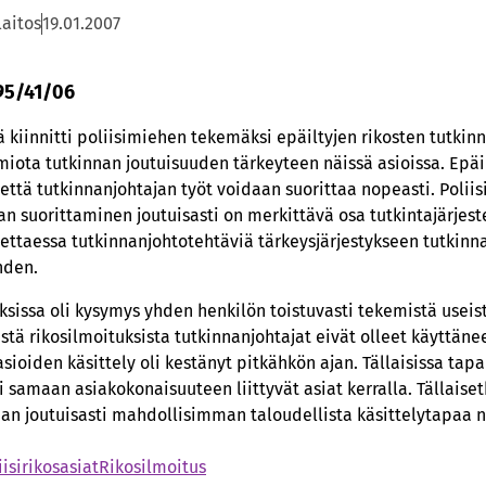
laitos
19.01.2007
 95/41/06
 kiinnitti poliisimiehen tekemäksi epäiltyjen rikosten tutkin
iota tutkinnan joutuisuuden tärkeyteen näissä asioissa. Epäill
, että tutkinnanjohtajan työt voidaan suorittaa nopeasti. Poli
nan suorittaminen joutuisasti on merkittävä osa tutkintajärje
ettaessa tutkinnanjohtotehtäviä tärkeysjärjestykseen tutkinn
hden.
tuksissa oli kysymys yhden henkilön toistuvasti tekemistä usei
stä rikosilmoituksista tutkinnanjohtajat eivät olleet käyttäne
sioiden käsittely oli kestänyt pitkähkön ajan. Tällaisissa tapa
i samaan asiakokonaisuuteen liittyvät asiat kerralla. Tällaisetk
aan joutuisasti mahdollisimman taloudellista käsittelytapaa 
iisirikosasiat
Rikosilmoitus