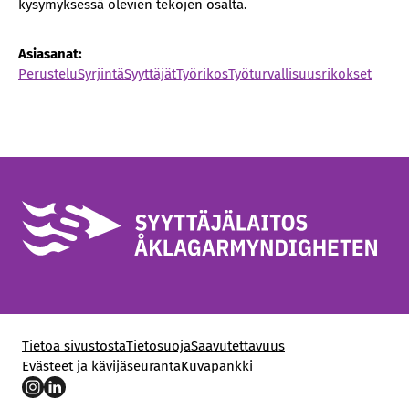
kysymyksessä olevien tekojen osalta.
Asiasanat:
Perustelu
Syrjintä
Syyttäjät
Työrikos
Työturvallisuusrikokset
Tietoa sivustosta
Tietosuoja
Saavutettavuus
Evästeet ja kävijäseuranta
Kuvapankki