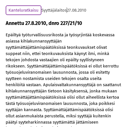
Kanteluratkaisu
Syyttäjälaitos
27.08.2010
Annettu 27.8.2010, dnro 227/21/10
Epäiltyä työturvallisuusrikosta ja työsyrjintää koskevassa
asiassa kihlakunnansyyttäjän
syyttämättäjättämispäätöksissä teonkuvaukset olivat
suppeat niin, ettei teonkuvauksista käynyt ilmi, minkä
tekojen johdosta vastaajien oli epäilty syyllistyneen
rikokseen. Syyttämättäjättämispäätöksissä ei ollut kerrottu
työsuojeluviranomaisen lausunnosta, jossa oli esitetty
syytteen nostamista useiden tekojen osalta useita
henkilöitä vastaan. Apulaisvaltakunnansyyttäjä on saattanut
kihlakunnansyyttäjän tietoon käsityksensä, jonka mukaan
syyttämättäjättämispäätöksissä olisi ollut aiheellista kertoa
tästä työsuojeluviranomaisen lausunnosta, joka poikkesi
syyttäjän kannasta. Syyttämättäjättämispäätöksissä olisi
ollut asianmukaista perustella, miksi syyttäjä kuitenkin
päätyi syyteharkinnassa syyttämättä jättämiseen