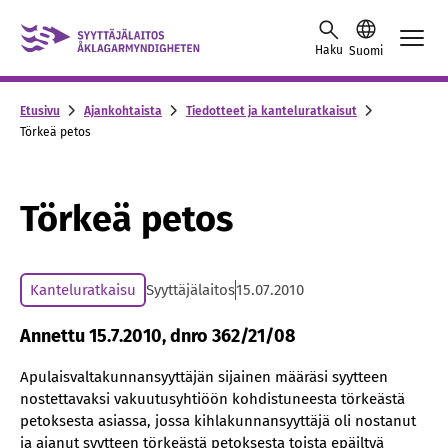
Skip to content -saavutettavuusohje
Haku
Suomi
Etusivu
Ajankohtaista
Tiedotteet ja kanteluratkaisut
Törkeä petos
Törkeä petos
Kanteluratkaisu
Syyttäjälaitos
15.07.2010
Annettu 15.7.2010, dnro 362/21/08
Apulaisvaltakunnansyyttäjän sijainen määräsi syytteen
nostettavaksi vakuutusyhtiöön kohdistuneesta törkeästä
petoksesta asiassa, jossa kihlakunnansyyttäjä oli nostanut
ja ajanut syytteen törkeästä petoksesta toista epäiltyä