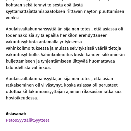
kohtaan sekä tehnyt toisesta epäillystä
syyttämättäjättämispäätöksen riittävän näytön puuttumisen
vuoksi.
Apulaisvaltakunnansyyttäjän sijainen totesi, että asiassa oli
todennäköisiä syitä epäillä henkilön erehdyttäneen
vakuutusyhtiötä antamalla yrityksensä
vahinkoilmoituksessa ja muissa selvityksissä vääriä tietoja
vakuutusyhtiölle. Vahinkoilmoitus koski kahden silikonierän
kuljettamiseen ja tyhjentämiseen liittyvää huomattavaa
taloudellista vahinkoa.
Apulaisvaltakunnansyyttäjän sijainen totesi, että asian
ratkaiseminen oli viivästynyt, koska asiassa oli perusteet
odottaa kihlakunnansyyttäjän ajaman rikosasian ratkaisua
hovioikeudessa.
Asiasanat:
Petos
Syyttäjät
Syytteet