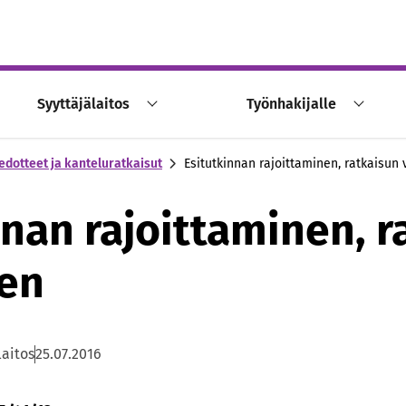
Syyttäjälaitos
Työnhakijalle
edotteet ja kanteluratkaisut
Esitutkinnan rajoittaminen, ratkaisun
nnan rajoittaminen, r
en
laitos
25.07.2016