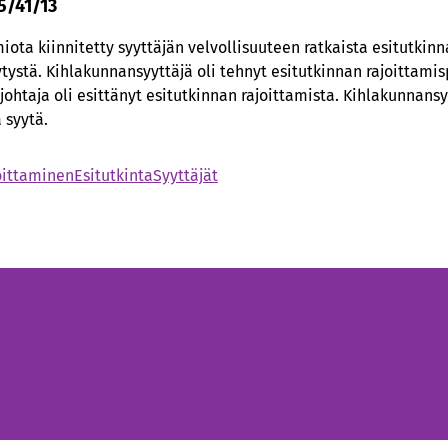
5/41/13
ota kiinnitetty syyttäjän velvollisuuteen ratkaista esitutkinn
ytystä. Kihlakunnansyyttäjä oli tehnyt esitutkinnan rajoitta
njohtaja oli esittänyt esitutkinnan rajoittamista. Kihlakunnansy
 syytä.
oittaminen
Esitutkinta
Syyttäjät