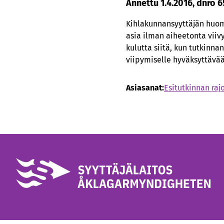
Annettu 1.4.2016, dnro 6
Kihlakunnansyyttäjän huomi
asia ilman aiheetonta viiv
kulutta siitä, kun tutkinna
viipymiselle hyväksyttävää
Asiasanat:
Esitutkinnan raj