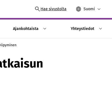
Hae sivustolta
Suomi
Ajankohtaista
Yhteystiedot
 viipyminen
atkaisun