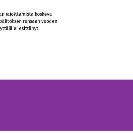
an rajoittamista koskeva
mispäätöksen runsaan vuoden
yttäjä ei esittänyt