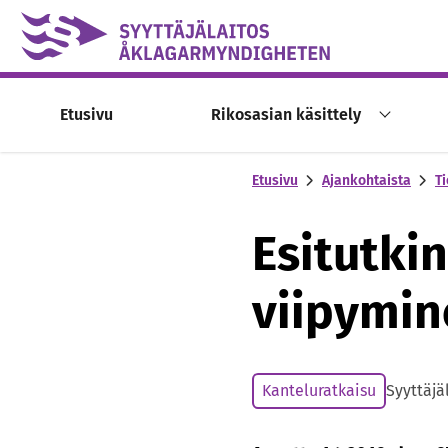
Skip to content -saavutettavuusohje
Etusivu
Rikosasian käsittely
Etusivu
Ajankohtaista
Ti
Esitutki
viipymin
Kanteluratkaisu
Syyttäjä