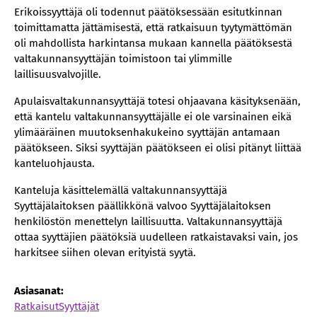
Erikoissyyttäjä oli todennut päätöksessään esitutkinnan
toimittamatta jättämisestä, että ratkaisuun tyytymättömän
oli mahdollista harkintansa mukaan kannella päätöksestä
valtakunnansyyttäjän toimistoon tai ylimmille
laillisuusvalvojille.
Apulaisvaltakunnansyyttäjä totesi ohjaavana käsityksenään,
että kantelu valtakunnansyyttäjälle ei ole varsinainen eikä
ylimääräinen muutoksenhakukeino syyttäjän antamaan
päätökseen. Siksi syyttäjän päätökseen ei olisi pitänyt liittää
kanteluohjausta.
Kanteluja käsittelemällä valtakunnansyyttäjä
Syyttäjälaitoksen päällikkönä valvoo Syyttäjälaitoksen
henkilöstön menettelyn laillisuutta. Valtakunnansyyttäjä
ottaa syyttäjien päätöksiä uudelleen ratkaistavaksi vain, jos
harkitsee siihen olevan erityistä syytä.
Asiasanat:
Ratkaisut
Syyttäjät