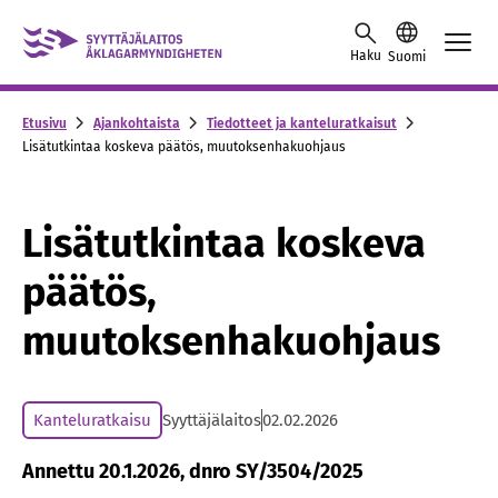
Skip to content -saavutettavuusohje
Haku
Suomi
Etusivu
Ajankohtaista
Tiedotteet ja kanteluratkaisut
Lisätutkintaa koskeva päätös, muutoksenhakuohjaus
Lisätutkintaa koskeva
päätös,
muutoksenhakuohjaus
Kanteluratkaisu
Syyttäjälaitos
02.02.2026
Annettu 20.1.2026, dnro SY/3504/2025