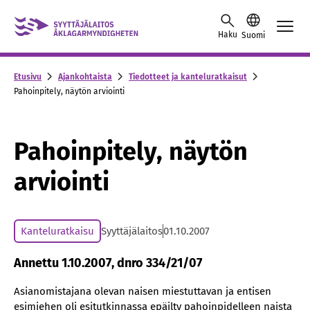
Skip to content -saavutettavuusohje
Haku
Suomi
Etusivu
Ajankohtaista
Tiedotteet ja kanteluratkaisut
Pahoinpitely, näytön arviointi
Pahoinpitely, näytön
arviointi
Kanteluratkaisu
Syyttäjälaitos
01.10.2007
Annettu 1.10.2007, dnro 334/21/07
Asianomistajana olevan naisen miestuttavan ja entisen
esimiehen oli esitutkinnassa epäilty pahoinpidelleen naista