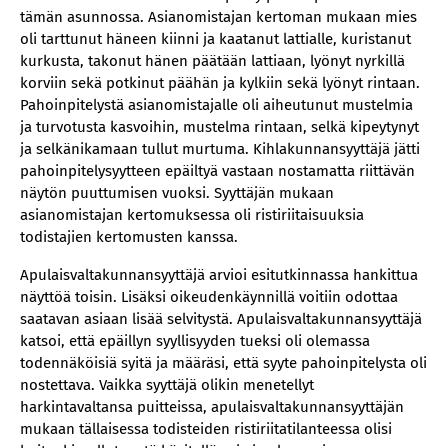
tämän asunnossa. Asianomistajan kertoman mukaan mies
oli tarttunut häneen kiinni ja kaatanut lattialle, kuristanut
kurkusta, takonut hänen päätään lattiaan, lyönyt nyrkillä
korviin sekä potkinut päähän ja kylkiin sekä lyönyt rintaan.
Pahoinpitelystä asianomistajalle oli aiheutunut mustelmia
ja turvotusta kasvoihin, mustelma rintaan, selkä kipeytynyt
ja selkänikamaan tullut murtuma. Kihlakunnansyyttäjä jätti
pahoinpitelysyytteen epäiltyä vastaan nostamatta riittävän
näytön puuttumisen vuoksi. Syyttäjän mukaan
asianomistajan kertomuksessa oli ristiriitaisuuksia
todistajien kertomusten kanssa.
Apulaisvaltakunnansyyttäjä arvioi esitutkinnassa hankittua
näyttöä toisin. Lisäksi oikeudenkäynnillä voitiin odottaa
saatavan asiaan lisää selvitystä. Apulaisvaltakunnansyyttäjä
katsoi, että epäillyn syyllisyyden tueksi oli olemassa
todennäköisiä syitä ja määräsi, että syyte pahoinpitelysta oli
nostettava. Vaikka syyttäjä olikin menetellyt
harkintavaltansa puitteissa, apulaisvaltakunnansyyttäjän
mukaan tällaisessa todisteiden ristiriitatilanteessa olisi