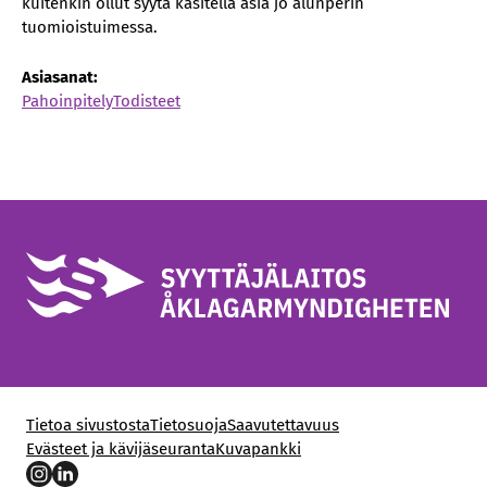
kuitenkin ollut syytä käsitellä asia jo alunperin
tuomioistuimessa.
Asiasanat:
Pahoinpitely
Todisteet
Tietoa sivustosta
Tietosuoja
Saavutettavuus
Evästeet ja kävijäseuranta
Kuvapankki