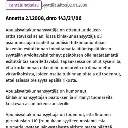
Kanteluratkaisu
Syyttäjälaitos
02.01.2008
Annettu 2.1.2008, dnro 143/21/06
Apulaisvaltakunnansyyttäjä on ottanut uudelleen
ratkaistavaksi asian, jossa kihlakunnansyyttäjä oli
asianomistajan saatettua poliisin tutkinnanjohtajan
tekemän esitutkinnan toimittamattajättämispäätöksen
syyttäjän arvioitavaksi tehnyt päätöksen olla määräämättä
esitutkintaa suoritettavaksi. Tapauksessa on ollut kyse siitä,
että korkeimman oikeuden tuomareita oli ilmiannettu
virkarikoksista, joiden osalta tutkinnanjohtaja oli todennut,
ettei asiassa ole syytä epäillä rikosta.
Apulaisvaltakunnansyyttäjä on kumonnut
kihlakunnansyyttäjän päätöksen ja siirtänyt tuomareita
koskevan asian oikeuskanslerille.
Apulaisvaltakunnansyyttäjä on todennut, että Suomen
perustuslain 110 §:n mukaan syytteen nostamisesta
tuomaria vastaan lainvastaisesta virkatoimesta päättää