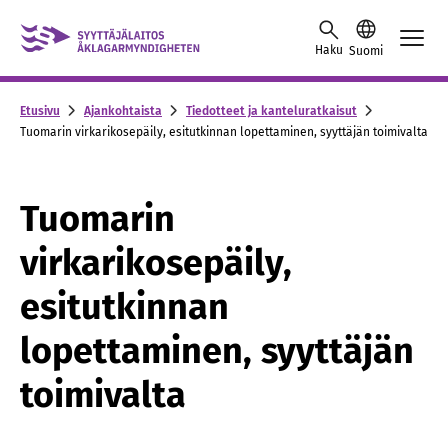
Skip to content -saavutettavuusohje
Haku
Suomi
Etusivu
Ajankohtaista
Tiedotteet ja kanteluratkaisut
Tuomarin virkarikosepäily, esitutkinnan lopettaminen, syyttäjän toimivalta
Tuomarin
virkarikosepäily,
esitutkinnan
lopettaminen, syyttäjän
toimivalta