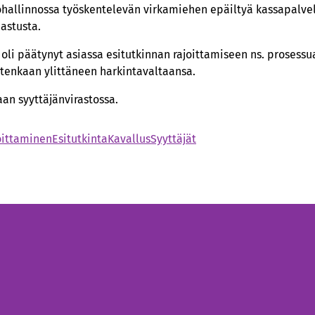
ohallinnossa työskentelevän virkamiehen epäiltyä kassapalve
astusta.
oli päätynyt asiassa esitutkinnan rajoittamiseen ns. prosessua
uitenkaan ylittäneen harkintavaltaansa.
an syyttäjänvirastossa.
oittaminen
Esitutkinta
Kavallus
Syyttäjät