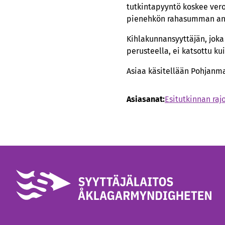
tutkintapyyntö koskee ver
pienehkön rahasumman an
Kihlakunnansyyttäjän, joka 
perusteella, ei katsottu k
Asiaa käsitellään Pohjanma
Asiasanat:
Esitutkinnan raj