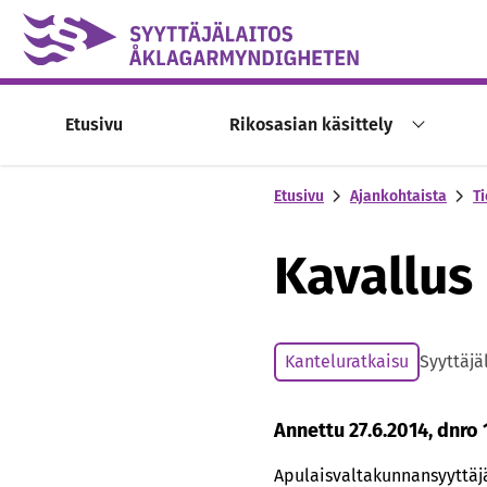
Skip to content -saavutettavuusohje
Etusivu
Rikosasian käsittely
Etusivu
Ajankohtaista
Ti
Kavallus
Kanteluratkaisu
Syyttäjä
Annettu 27.6.2014, dnro 
Apulaisvaltakunnansyyttäjä 