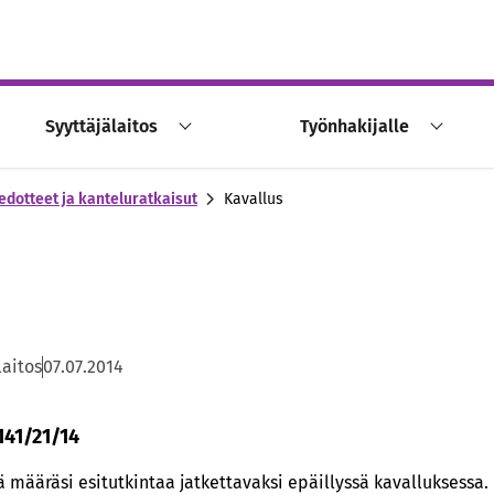
Syyttäjälaitos
Työnhakijalle
edotteet ja kanteluratkaisut
Kavallus
laitos
07.07.2014
141/21/14
määräsi esitutkintaa jatkettavaksi epäillyssä kavalluksessa. P