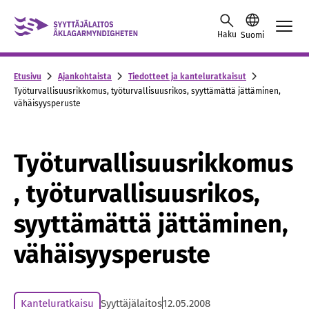
Skip to content -saavutettavuusohje
Haku
Suomi
Etusivu
Ajankohtaista
Tiedotteet ja kanteluratkaisut
Työturvallisuusrikkomus, työturvallisuusrikos, syyttämättä jättäminen,
vähäisyysperuste
Työturvallisuusrikkomus
, työturvallisuusrikos,
syyttämättä jättäminen,
vähäisyysperuste
Kanteluratkaisu
Syyttäjälaitos
12.05.2008