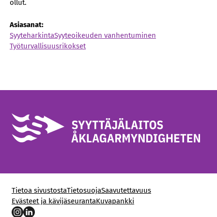
ollut.
Asiasanat:
Syyteharkinta
Syyteoikeuden vanhentuminen
Työturvallisuusrikokset
Tietoa sivustosta
Tietosuoja
Saavutettavuus
Evästeet ja kävijäseuranta
Kuvapankki