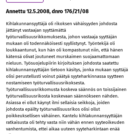
Annettu 12.5.2008, dnro 176/21/08
Kihlakunnansyyttäjä oli rikoksen vähäisyyden johdosta
jättänyt vastaajan syyttämättä
työturvallisuusrikkomuksesta, johon vastaaja syyttäjän
mukaan oli todennäköisesti syyllistynyt. Työntekijä oli
loukkaantunut, kun hän oli kompastunut niin, että hänen
kätensä olivat joutuneet murskaimen suojaamattomaan
nieluun. Työsuojelupiirin kirjoituksen johdosta saatettu
kihlakunnansyyttäjän tietoon käsitys, jonka mukaan syyttäjä
olisi perustellusti voinut päätyä syyteharkinnassa syytteen
nostamiseen työturvallisuusrikoksesta.
Työturvallisuusrikkomusta koskeva säännös on toissijainen
työturvallisuusrikosta koskevaan säännökseen nähden.
Asiassa ei ollut käynyt ilmi sellaisia seikkoja, joiden
johdosta epäilty työturvallisuusrikos olisi ollut
poikkeuksellisen vähäinen. Kantelu kihlakunnansyyttäjän
ratkaisusta oli tehty vasta niin vähän ennen syyteoikeuden
vanhentumista, ettei aikaa uuteen syyteharkintaan enää